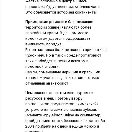
жестче, особенно в центре. Здесь
персонажа будут «выносить» очень часто.
Это объясняется историей континента:
Приморские регионы и близлежащие
территории (синие) являются более
спокойным краем. В данном месте
колонистам удается поддерживать
видимость порядка.
В желтых зонах больше шансов присесть на
чужой меч. Но в такой среде протагонист
также обойдется легким испугом и
поломкой снаряги.
Земли, помеченные черными и красными
тонами — участок, где выживает только
отчаянный авантюрист.
Чем опаснее зона, тем выше уровень
ресурсов в ней. Поэтому взоры
поклонников средневековых «махачей»
устремлены на самые опасные рубежи.
Скачайте игру Albion Online на компьютер,
пройдите местность беззакония и хаоса. За
200% прибыли на одной вещице можно и
рискнуть!