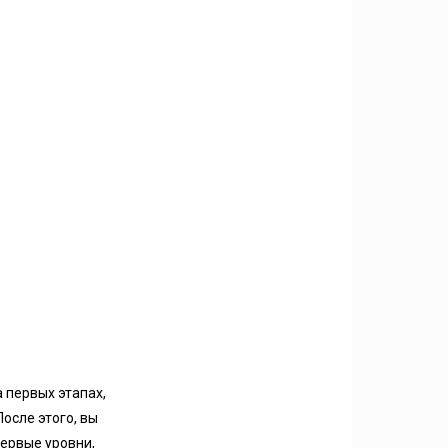
 первых этапах,
После этого, вы
первые уровни,