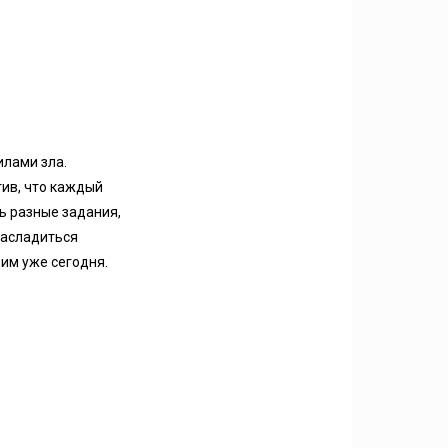
илами зла.
тив, что каждый
ь разные задания,
насладиться
им уже сегодня.