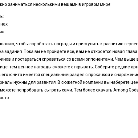
жно заниматься несколькими вещами в игровом мире:
ь;
нах;
ия.
панию, чтобы заработать награды и приступить к развитию героев.
а задания. Пока вы не пройдете все, вам не откроется новая глава
воинов и постараться справиться со всеми оппонентами. Чем выше
ице, тем ценнее награды сможете открывать. Соберите редкие ар
шего юнита имеется специальный раздел с прокачкой и снаряжение
ериалы нужны для развития. В сюжетной компании вы наберете ц
, можете попробовать сыграть сами. Тем более скачать Among Gods
осто.