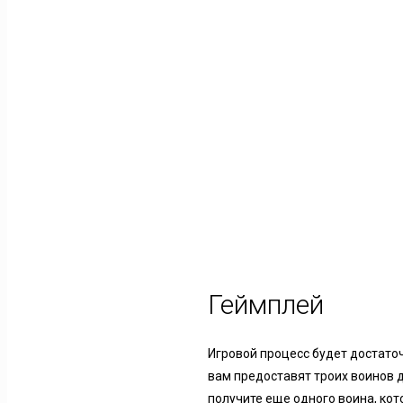
Геймплей
Игровой процесс будет достаточ
вам предоставят троих воинов д
получите еще одного воина, кот