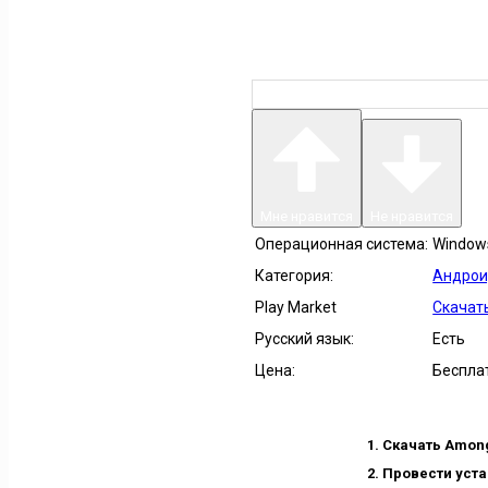
Мне нравится
Не нравится
Операционная система:
Windows 
Категория:
Андрои
Play Market
Скачать
Русский язык:
Есть
Цена:
Беспла
Скачать Among
Провести уста