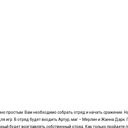
но простым. Вам необходимо собрать отряд и начать сражение. На
ля игр. В отряд будет входить Артур, маг – Мерлин и Жанна Дарк. 
орый будет возглавлять собственный отряд. Как только пройдете 