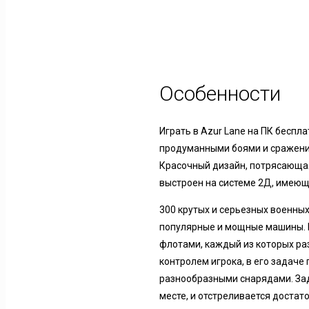
Особенности
Играть в Azur Lane на ПК беспл
продуманными боями и сражения
Красочный дизайн, потрясающая
выстроен на системе 2Д, имеюще
300 крутых и серьезных военных
популярные и мощные машины. И
флотами, каждый из которых раз
контролем игрока, в его задач
разнообразными снарядами. Зад
месте, и отстреливается достат