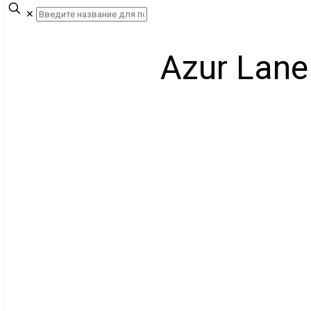
✕
Azur Lan