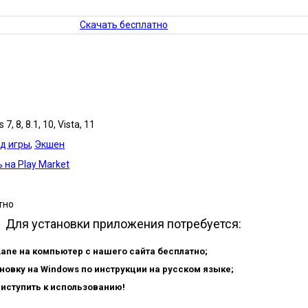
Скачать бесплатно
7, 8, 8.1, 10, Vista, 11
д игры
,
Экшен
 на Play Market
тно
Для установки приложения потребуется:
Lane на компьютер с нашего сайта бесплатно;
новку на Windows по инструкции на русском языке;
риступить к использованию!