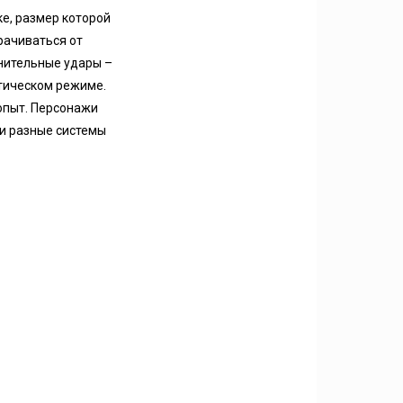
ке, размер которой
рачиваться от
нительные удары –
атическом режиме.
опыт. Персонажи
 и разные системы