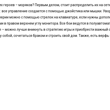
их героев – моряков? Первым делом, стоит распределить их на сет
н: все управление создается с помощью джойстика или мышки. Уво
лерии можно с помощью стрелок на клавиатуре, если нужны допол
и в правом верхнем углу монитора. Все бои ведутся в полуавтом
е – можно лучше вникнуть в стратегию игры и приобрести важный 
собой, сочетаться браком и строить свой дом. Также, есть верфь