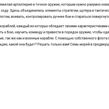
яжелая артиллерия и точное оружие, которым нужно разумно кома
 ходу. Здесь объединились элементы стратегии, шутера и тактичес
лотом, воевать, контролировать ручнее бои и стараться повергнуть
 кораблей, каждый из которых обладает своими характеристиками 
ь к бою, научить команду и привести в порядок оружие, чтобы од
ме, так же как и военные корабли. С помощью собственного флота
ацию, какой она будет? Решать только вам! Семь морей в предвку