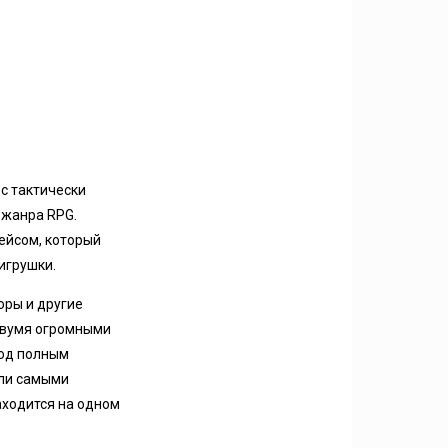
 с тактически
 жанра RPG.
ейсом, который
игрушки.
оры и другие
 двумя огромными
под полным
бли самыми
аходится на одном