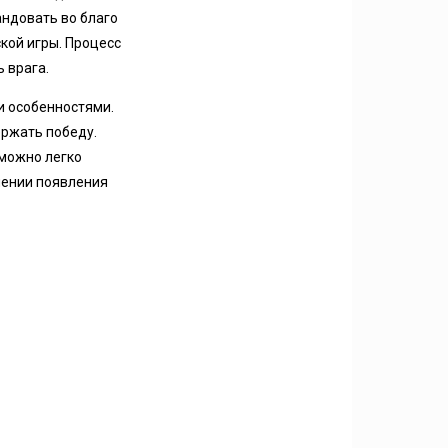
ндовать во благо
кой игры. Процесс
 врага.
и особенностями.
ержать победу.
 можно легко
шении появления