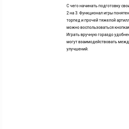
С чего начинать подготовку сво
2 на 3. Функционал игры поняте
торпед и прочей тяжелой артил
можно воспользоваться кнопкам
Играть вручную гораздо удобне
могут взаимодействовать между 
улучшений.