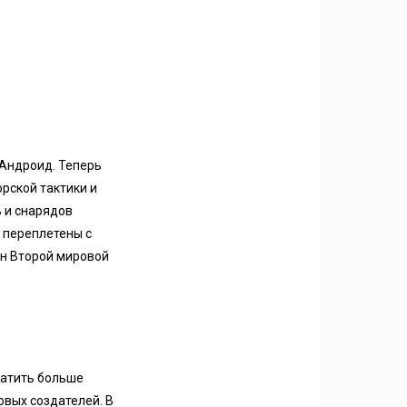
 Андроид. Теперь
рской тактики и
ь и снарядов
 переплетены с
ен Второй мировой
ватить больше
овых создателей. В