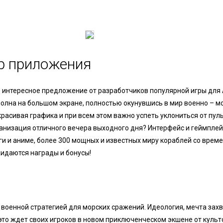
ор приложения
ое интересное предложение от разработчиков популярной игры для
олна на большом экране, полностью окунувшись в мир военно – мо
 красивая графика и при всем этом важно успеть уклониться от пул
ганизация отличного вечера выходного дня? Интерфейс и геймплей
и и аниме, более 300 мощных и известных миру кораблей со врем
идаются награды и бонусы!
 военной стратегией для морских сражений. Идеология, мечта зах
 это ждет своих игроков в новом приключенческом экшене от культ