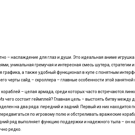
атно – наслаждение для глаз и души. Это идеальная аниме игрушка
ми, уникальная гремучая и интересная смесь шутера, стратегии и
 графика, а также удобный функционал в купе с понятным интерф
го черты сайд – скроллера – главные особенности этой занятной 
 кораблей – целая армада, среди которых часто встречаются линк
з чего состоит геймплей? Главная цель – выстоять битву между
делен на два ряда: передний и задний. Первый из них находится 
е передвигаться по игровому полю и обстреливать вражеские кора
ний ряд выполняет функцию поддержки и надежного тыла – он н
очно редко.