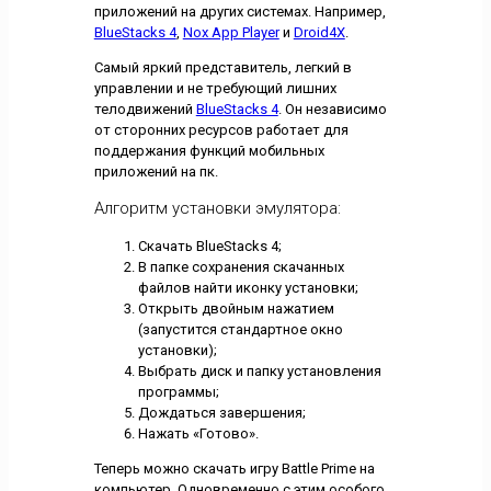
приложений на других системах. Например,
BlueStacks 4
,
Nox App Player
и
Droid4X
.
Самый яркий представитель, легкий в
управлении и не требующий лишних
телодвижений
BlueStacks 4
. Он независимо
от сторонних ресурсов работает для
поддержания функций мобильных
приложений на пк.
Алгоритм установки эмулятора:
Скачать BlueStacks 4;
В папке сохранения скачанных
файлов найти иконку установки;
Открыть двойным нажатием
(запустится стандартное окно
установки);
Выбрать диск и папку установления
программы;
Дождаться завершения;
Нажать «Готово».
Теперь можно скачать игру Battle Prime на
компьютер. Одновременно с этим особого