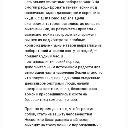
нескольких секретных лабораториях США
смогли расшифровать генетический код
различных видов динозавров и скрестить
их ДНК с ДНК Homo sapiens. Цели
экспериментаторов остались, до конца не
выясненными, но результаты привели к
всепланетной катастрофе: эксперимент
вышел из-под контроля, злобные,
кровожадные и умные твари вырвались из
лабораторий и начали охоту на людей, —
пришел Судный час. В
постапокалиптический период,
дополнительным источником радости для
выжившей части населения Земли стало то,
что покусанные, но не до конца съеденные
динозавромонстрами, люди, начали
превращаться в сильных, безжалостных
зомби и присоединились к охоте на
беззащитных хомо сапиенсов.
Пришло время для того, чтобы рискуя
собой, стать на защиту человечества!
Несколько бесстрашных снайперов
выходят на тропу войны с порождениями