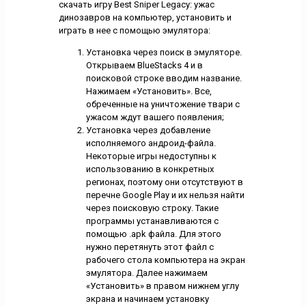
скачать игру Best Sniper Legacy: ужас
динозавров на компьютер, установить и
играть в нее с помощью эмулятора:
Установка через поиск в эмуляторе.
Открываем BlueStacks 4 и в
поисковой строке вводим название.
Нажимаем «Установить». Все,
обреченные на уничтожение твари с
ужасом ждут вашего появления;
Установка через добавление
исполняемого андроид-файла.
Некоторые игры недоступны к
использованию в конкретных
регионах, поэтому они отсутствуют в
перечне Google Play и их нельзя найти
через поисковую строку. Такие
программы устанавливаются с
помощью .apk файла. Для этого
нужно перетянуть этот файл с
рабочего стола компьютера на экран
эмулятора. Далее нажимаем
«Установить» в правом нижнем углу
экрана и начинаем установку