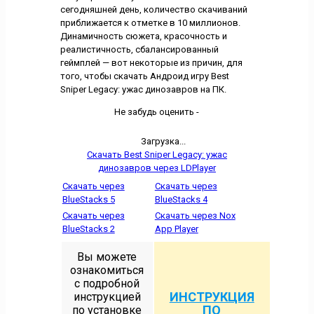
сегодняшней день, количество скачиваний
приближается к отметке в 10 миллионов.
Динамичность сюжета, красочность и
реалистичность, сбалансированный
геймплей — вот некоторые из причин, для
того, чтобы скачать Андроид игру Best
Sniper Legacy: ужас динозавров на ПК.
Не забудь оценить -
Загрузка...
Скачать Best Sniper Legacy: ужас
динозавров через LDPlayer
Скачать через
Скачать через
BlueStacks 5
BlueStacks 4
Скачать через
Скачать через Nox
BlueStacks 2
App Player
Вы можете
ознакомиться
с подробной
ИНСТРУКЦИЯ
инструкцией
ПО
по установке