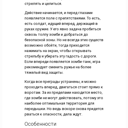
стрелять и целиться.
Действие начинается, и перед глазами
появляется поле с препятствиями. То есть,
есть солдат, идущий вперед, держащий в
руках оружие. У его явно задача пробиться
сквозь толпу зомби и добраться до
безопасной зоны. Но не всегда этих существ
возможно обойти, тогда приходится
нажимать на экран, чтобы открывать
стрельбу и убирать эту гадость с дороги.
Если впереди появляется зомби-танк, игра
рекомендует сменить ружье на более
тяжелый вид защиты.
Когда все преграды устранены, и можно
проходить вперед, двигаться стоит прямо к
воротам. За их пределами находится место,
где зомби не могут действовать, потому это
наиболее оптимальная территория для
передышки. Но ведь вскоре снова придется
рваться к опасности, дела ждут.
Особенности