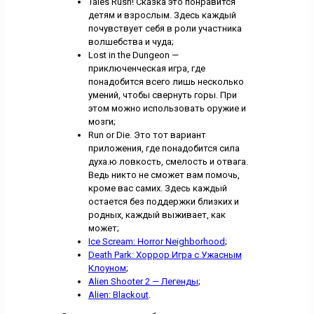
Tales Rush! Сказка это понравится
детям и взрослым. Здесь каждый
почувствует себя в роли участника
волшебства и чуда;
Lost in the Dungeon —
приключенческая игра, где
понадобится всего лишь несколько
умений, чтобы свернуть горы. При
этом можно использовать оружие и
мозги;
Run or Die. Это тот вариант
приложения, где понадобится сила
духа.ю ловкость, смелость и отвага.
Ведь никто не сможет вам помочь,
кроме вас самих. Здесь каждый
остается без поддержки близких и
родных, каждый выживает, как
может;
Ice Scream: Horror Neighborhood
;
Death Park: Хоррор Игра с Ужасным
Клоуном
;
Alien Shooter 2 — Легенды
;
Alien: Blackout
.