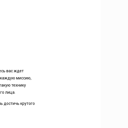
есь вас ждет
 каждую миссию,
такую технику
го лица.
ль достичь крутого