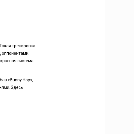
 Такая тренировка
д оппонентами.
екрасная система
я в «Bunny Hop»,
нями. Здесь