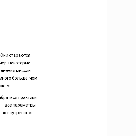
 Они стараются
мер, некоторые
олнения миссии
много больше, чем
оком.
абраться практики
 – все параметры,
т во внутреннем