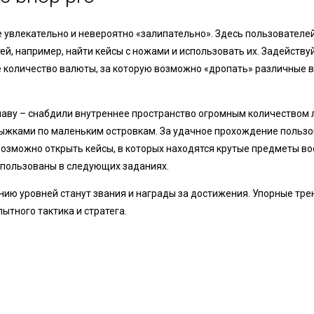
ре увлекательно и невероятно «залипательно». Здесь пользовател
й, например, найти кейсы с ножами и использовать их. Задейству
ое количество валюты, за которую возможно «дропать» различные 
лаву – снабдили внутреннее пространство огромным количеством 
рыжками по маленьким островкам. За удачное прохождение польз
 возможно открыть кейсы, в которых находятся крутые предметы в
спользованы в следующих заданиях.
ию уровней станут звания и награды за достижения. Упорные тре
ытного тактика и стратега.