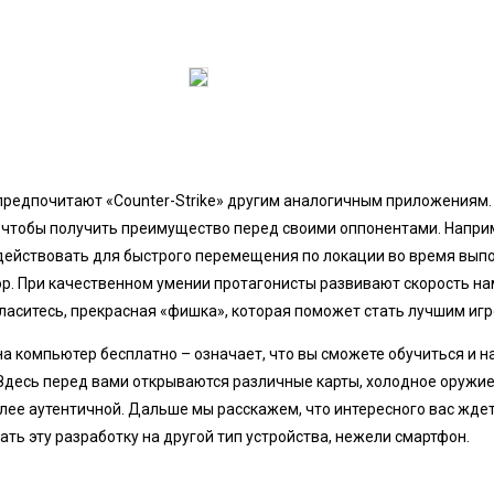
предпочитают «Counter-Strike» другим аналогичным приложениям.
 чтобы получить преимущество перед своими оппонентами. Напри
действовать для быстрого перемещения по локации во время вып
op. При качественном умении протагонисты развивают скорость на
огласитесь, прекрасная «фишка», которая поможет стать лучшим игр
на компьютер бесплатно – означает, что вы сможете обучиться и н
Здесь перед вами открываются различные карты, холодное оружие
лее аутентичной. Дальше мы расскажем, что интересного вас жде
ать эту разработку на другой тип устройства, нежели смартфон.