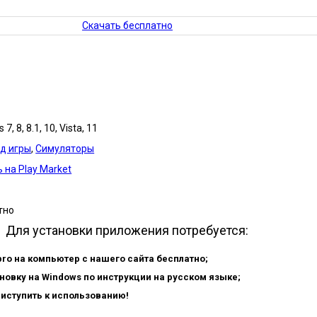
Скачать бесплатно
7, 8, 8.1, 10, Vista, 11
д игры
,
Симуляторы
 на Play Market
тно
Для установки приложения потребуется:
pro на компьютер с нашего сайта бесплатно;
новку на Windows по инструкции на русском языке;
риступить к использованию!