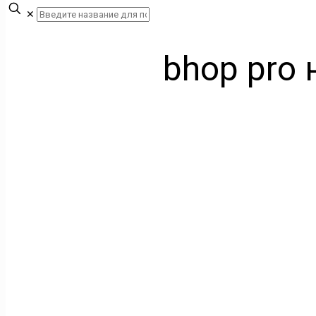
✕
bhop pro