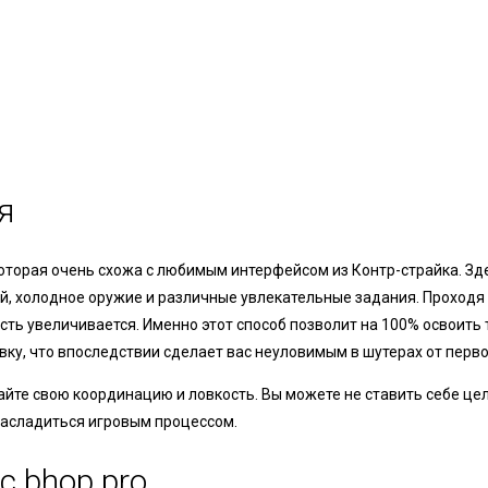
я
оторая очень схожа с любимым интерфейсом из Контр-страйка. Зд
, холодное оружие и различные увлекательные задания. Проходя
сть увеличивается. Именно этот способ позволит на 100% освоить 
ку, что впоследствии сделает вас неуловимым в шутерах от перво
вайте свою координацию и ловкость. Вы можете не ставить себе це
 насладиться игровым процессом.
с bhop pro