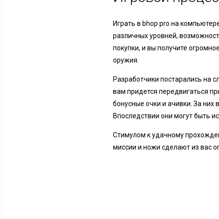
Играть в bhop pro на компьюте
различных уровней, возможносте
покупки, и вы получите огромн
оружия.
Разработчики постарались на с
вам придется передвигаться п
бонусные очки и ачивки. За них
Впоследствии они могут быть и
Стимулом к удачному прохожден
миссии и ножи сделают из вас оп