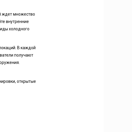
ей ждет множество
йте внутренние
виды холодного
локаций. В каждой
ователи получают
ооружения.
нировки, открытые