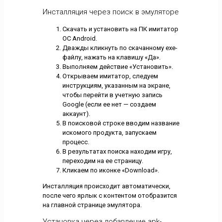
Инсталляция через поиск в эмуляторе
Скачать и установить на ПК имитатор
ОС Android.
Дважды кликнуть по скачанному exe-
файлу, нажать на клавишу «Да».
Выполняем действие «Установить».
Открываем имитатор, следуем
инструкциям, указанным на экране,
чтобы перейти в учетную запись
Google (если ее нет — создаем
аккаунт).
В поисковой строке вводим название
искомого продукта, запускаем
процесс.
В результатах поиска находим игру,
переходим на ее страницу.
Кликаем по иконке «Download».
Инсталляция происходит автоматически,
после чего ярлык с контентом отобразится
на главной странице эмулятора.
Установка через добавление apk-