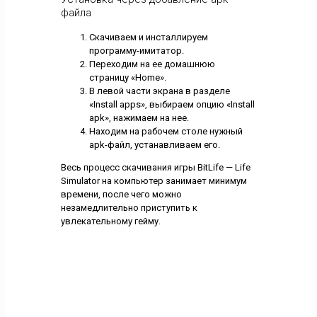
файла
Скачиваем и инсталлируем
программу-имитатор.
Переходим на ее домашнюю
страницу «Home».
В левой части экрана в разделе
«Install apps», выбираем опцию «Install
apk», нажимаем на нее.
Находим на рабочем столе нужный
apk-файл, устанавливаем его.
Весь процесс скачивания игры BitLife — Life
Simulator на компьютер занимает минимум
времени, после чего можно
незамедлительно приступить к
увлекательному гейму.