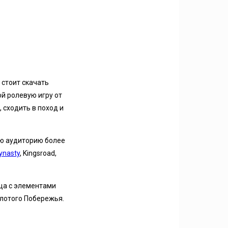
 стоит скачать
ой ролевую игру от
 сходить в поход и
ю аудиторию более
ynasty
, Kingsroad,
ица c элементами
олотого Побережья.