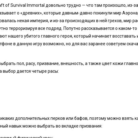
t of Survival Immortal довольно трудно — что там произошло, из-за 
азывает о «древних», которые давным-давно покинули мир Аэрона,
валась некая империя, и из-за происходящих в ней грехов, мир ра
утно терроризируя все подряд. Попутно рассказывается о каком-то
ют нашего убитого главного героя, который начинает восставать и
тфоне в данную игру возможно, но для вас заранее советуем скачать
ыбрать пол, расу, призвание, внешность, а также цвет кожи главно
На выбор дается четыре расы:
никаких дополнительных перков или бафов, поэтому можно взять к
ьный навык можно выбрать во вкладке призвания: