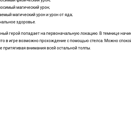
носимый физический урон;
носимый магический урон;
емый магический урон и урон от яда;
чальное здоровье.
вный герой попадает на первоначальную локацию. В темнице начи
 что в игре возможно прохождение с помощью стелса. Можно споко
не притягивая внимания всей остальной толпы.