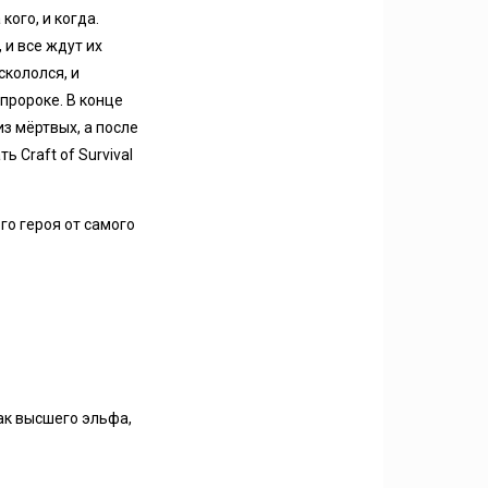
кого, и когда.
 и все ждут их
скололся, и
 пророке. В конце
з мёртвых, а после
 Craft of Survival
го героя от самого
ак высшего эльфа,