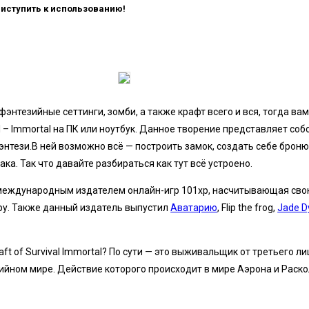
риступить к использованию!
энтезийные сеттинги, зомби, а также крафт всего и вся, тогда вам
al – Immortal на ПК или ноутбук. Данное творение представляет соб
энтези.В ней возможно всё — построить замок, создать себе броню,
ка. Так что давайте разбираться как тут всё устроено.
международным издателем онлайн-игр 101xp, насчитывающая сво
иру. Также данный издатель выпустил
Аватарию
, Flip the frog,
Jade D
aft of Survival Immortal? По сути — это выживальщик от третьего л
ийном мире. Действие которого происходит в мире Аэрона и Раск