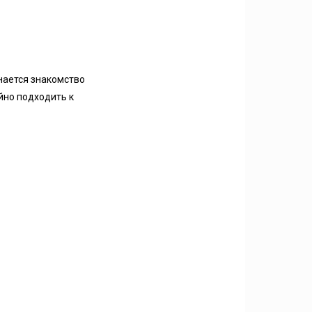
нается знакомство
йно подходить к