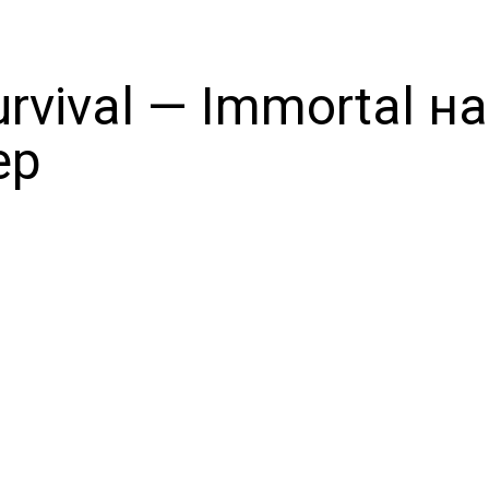
urvival — Immortal на
ер