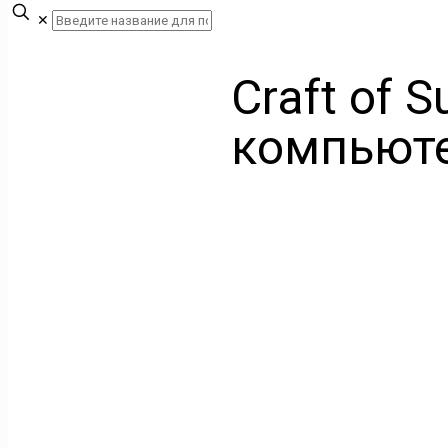
✕
Craft of S
компьют