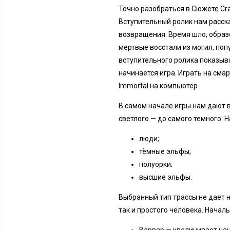
Точно разобраться в Сюжете Craf
Вступительный ролик нам расск
возвращения. Время шло, образо
мертвые восстали из могил, поп
вступительного ролика показыва
начинается игра. Играть на смар
Immortal на компьютер.
В самом начале игры нам дают в
светлого — до самого темного. 
люди;
тёмные эльфы;
полуорки;
высшие эльфы.
Выбранный тип трассы не дает 
так и простого человека. Начал