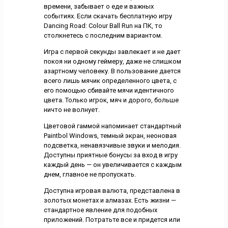
времени, забывает о еде и важных
событиях. Если скачать бесплатную игру
Dancing Road: Colour Ball Run на ПК, то
столкнетесь с последним вариантом.
Игра с первой секунды завлекает и не дает
покоя ни одному геймеру, даже не слишком
азартному человеку. В пользование дается
всего лишь мячик определенного цвета, с
его помощью сбивайте мячи идентичного
цвета. Только игрок, мяч и дорого, больше
ничто не волнует.
Цветовой гаммой напоминает стандартный
Paintbol Windows, темный экран, неоновая
подсветка, ненавязчивые звуки и мелодия.
Доступны приятные бонусы за вход в игру
каждый день — он увеличивается с каждым
днем, главное не пропускать.
Доступна игровая валюта, представлена в
золотых монетах и алмазах. Есть жизни —
стандартное явление для подобных
приложений. Потратьте все и придется или