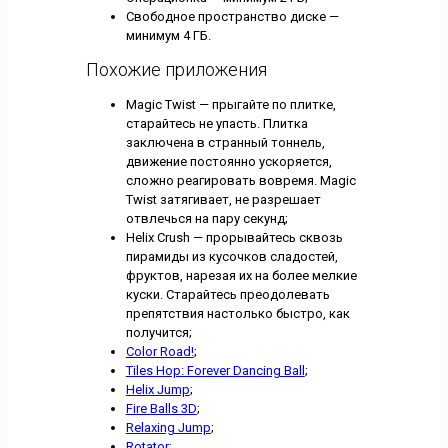
Свободное пространство диске —
минимум 4 ГБ.
Похожие приложения
Magic Twist — прыгайте по плитке,
старайтесь не упасть. Плитка
заключена в странный тоннель,
движение постоянно ускоряется,
сложно реагировать вовремя. Magic
Twist затягивает, не разрешает
отвлечься на пару секунд;
Helix Crush — прорывайтесь сквозь
пирамиды из кусочков сладостей,
фруктов, нарезая их на более мелкие
куски. Старайтесь преодолевать
препятствия настолько быстро, как
получится;
Color Road!
;
Tiles Hop: Forever Dancing Ball
;
Helix Jump
;
Fire Balls 3D
;
Relaxing Jump
;
Rotator
;