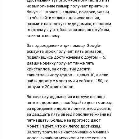
Достижений тут огромное количество и за
их выполнение геймер получает приятные
бонусы — монеты, алмазы, подарки, жизни.
Чтобы найти задания для исполнения,
нажмите на кнопку в виде домика, в правом
верхнем углу отобразится значок с кубком,
кликните по нему.
За подсоединение при помощи Google-
аккаунта игрок получает пять алмазов,
поделившись достижением с другом — 5,
давшие оценку получат также пять
кристаллов, за открытие десяти
таинственных сундуков — целых 10, а если
найти дорогу с монетами и собрать 150, то
получите 20 кристаллов.
Включите уведомления и получите плюс
пять к здоровью, насобирайте десять звезд
за пройденные дороги ловите плюс десять,
за двадцать пять звезд пополните жизни на
пятнадцать. Больше за прогресс дают
монет. Радует, что он легко достижим.
Валюту тратьте на кастомизацию мячика и
дорог, дизайнов мячиков и трасс есть по