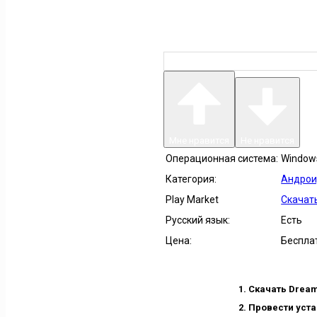
Мне нравится
Не нравится
Операционная система:
Windows 
Категория:
Андрои
Play Market
Скачать
Русский язык:
Есть
Цена:
Беспла
Скачать Dream
Провести уста