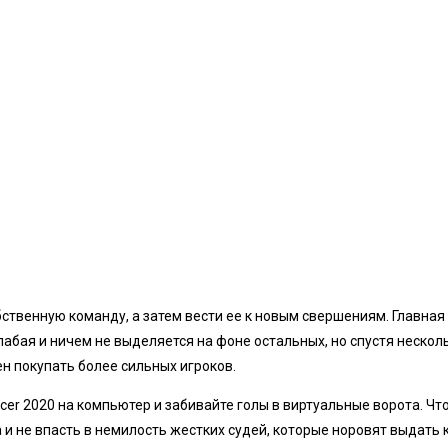
ственную команду, а затем вести ее к новым свершениям. Главная
лабая и ничем не выделяется на фоне остальных, но спустя неско
н покупать более сильных игроков.
cer 2020 на компьютер и забивайте голы в виртуальные ворота. Чт
 и не впасть в немилость жестких судей, которые норовят выдать 