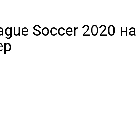
ague Soccer 2020 на
ер