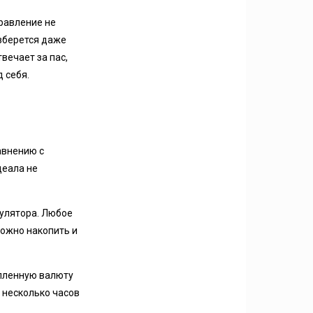
правление не
азберется даже
вечает за пас,
 себя.
авнению с
деала не
мулятора. Любое
можно накопить и
опленную валюту
 несколько часов