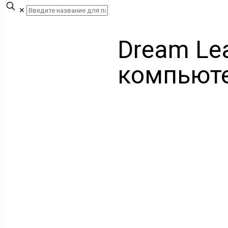
✕
Dream Le
компьют