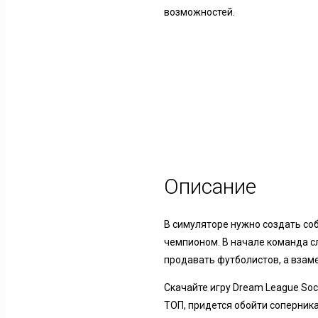
возможностей.
Описание
В симуляторе нужно создать соб
чемпионом. В начале команда с
продавать футболистов, а взаме
Скачайте игру Dream League Soc
ТОП, придется обойти соперника