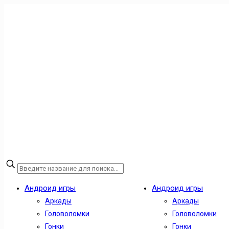
Андроид игры
Андроид игры
Аркады
Аркады
Головоломки
Головоломки
Гонки
Гонки