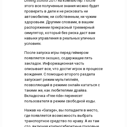
Driving School 2017 на компьютер. После
этого все полученные знания можно будет
проверить в деле и не рисковать ни
автомобилем, ни собственным, ни чужим
здоровьем. Другими словами, в вашем
распоряжении прекрасный трехмерный
симулятор, который без риска даст вам
навыки управления в реальных уличных
условиях.
После запуска игры перед геймером
появляется окошко, содержащее пять
закладок. Информационная часть
описывает все, что достиг игрок в процессе
вождения. С помощью второго раздела
запускает режим мультиплейя,
позволяющий в режиме онлайн кататься с
такими же, как любителями драйва.
Вкладкочка «Free ride» перенесет
пользователя в режим свободной езды.
Нажав на «Garage», вы попадаете в место,
где появляется возможность выбрать
транспортное средство по нраву. А их там
сто, включая крупногабаритные грузовые