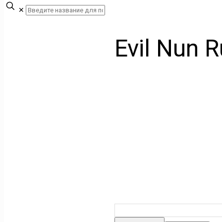
✕
Evil Nun 