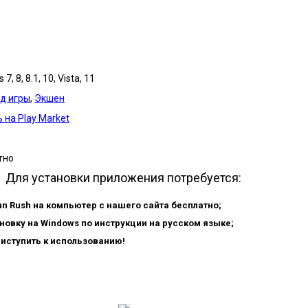
7, 8, 8.1, 10, Vista, 11
д игры
,
Экшен
 на Play Market
тно
Для установки приложения потребуется:
Nun Rush на компьютер с нашего сайта бесплатно;
новку на Windows по инструкции на русском языке;
риступить к использованию!