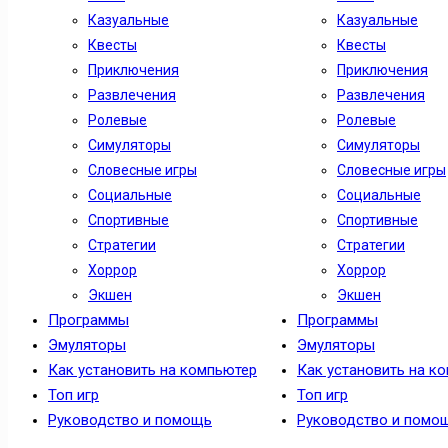
Казуальные
Казуальные
Квесты
Квесты
Приключения
Приключения
Развлечения
Развлечения
Ролевые
Ролевые
Симуляторы
Симуляторы
Словесные игры
Словесные игры
Социальные
Социальные
Спортивные
Спортивные
Стратегии
Стратегии
Хоррор
Хоррор
Экшен
Экшен
Программы
Программы
Эмуляторы
Эмуляторы
Как установить на компьютер
Как установить на к
Топ игр
Топ игр
Руководство и помощь
Руководство и помо