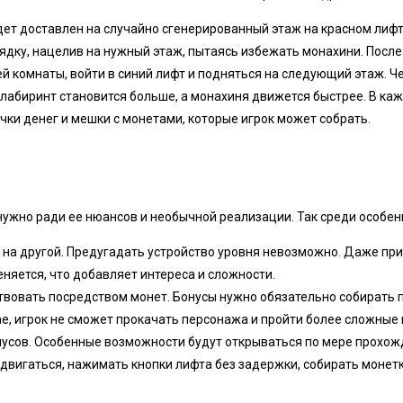
дет доставлен на случайно сгенерированный этаж на красном лифт
рядку, нацелив на нужный этаж, пытаясь избежать монахини. После
й комнаты, войти в синий лифт и подняться на следующий этаж. Ч
 лабиринт становится больше, а монахиня движется быстрее. В ка
чки денег и мешки с монетами, которые игрок может собрать.
нужно ради ее нюансов и необычной реализации. Так среди особен
 на другой. Предугадать устройство уровня невозможно. Даже пр
няется, что добавляет интереса и сложности.
вовать посредством монет. Бонусы нужно обязательно собирать 
ае, игрок не сможет прокачать персонажа и пройти более сложные
нусов. Особенные возможности будут открываться по мере прохож
двигаться, нажимать кнопки лифта без задержки, собирать монетк