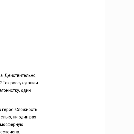
а. Действительно,
? Так рассуждали и
гонистку, один
о героя. Сложность
елью, ни один раз
атмосферную
беспечена.