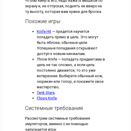
Чтобы кинуть его, надо нажать мышкой по
экрану и, не отпуская, поднять ее вверх на
ту высоту, которая вам нужна для броска.
Похожие игры
Knife Hit
— придется научится
попадать прямо в цель. Это могут
быть яблоки, обычные цели.
Успешные попадания открывают
доступ к новым кинжалам;
Throw Knife — попадать предметами в
цель не так сложно, а если цель
постоянно движется, то это уже
интереснее. Выберите обычный нож,
сюрикен или топор, и покажите свое
мастерство;
Tank Stars
;
Flippy Knife
.
Системные требования
Рассмотрим системные требования
эмуляторов, именно с их помощью
запускается игра: