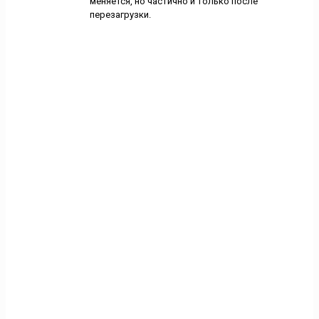
меняется, но частично и только после
перезагрузки.