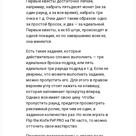
Первые квесты достаточно легкие,
например, набрать пятьдесят монет (не за
один раунд, а за все время), набрать три
очка и т.д. Очки дают таким образом: одно
за простой бросок, и два — за идеальный.
Первые квесты, а их 65 штук, происходят в
одной локации, но по завершению всех их,
она меняется.
Есть такие задания, которые
действительно сложно выполнить — три
идеальных броска подряд, или пять
идеальных три раунда подряд и т.д. Если не
уверены, что можете выполнить задание,
можно пропустить его. Для этого в правом
верхнем углу стоит нажать на клавишу,
которая напоминает прокрутку вперед.
Однако все имеет свою цену. Чтобы
пропустить раунд, придется просмотреть
рекламный ролик, при чем не один, а
заданное количество раз. Но если играть в
Flip the Knife PvP PRO на ПК часто, то можно
отточить свое мастерство.
Просмотр видеорекламы — своего рода