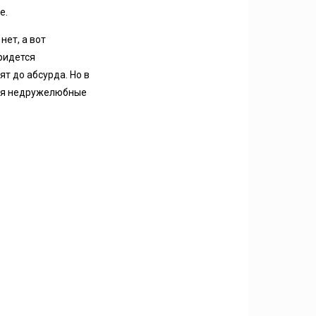
е.
нет, а вот
ридется
т до абсурда. Но в
утся недружелюбные