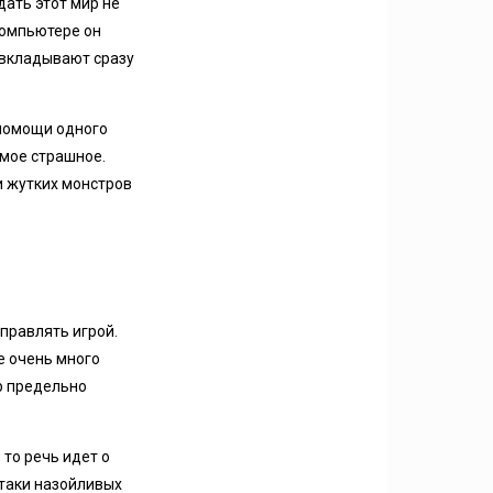
дать этот мир не
компьютере он
о вкладывают сразу
 помощи одного
амое страшное.
и жутких монстров
управлять игрой.
те очень много
ер предельно
то речь идет о
атаки назойливых