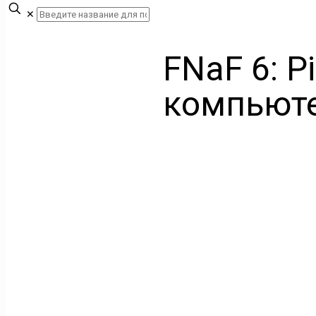
✕
FNaF 6: Pi
компьют