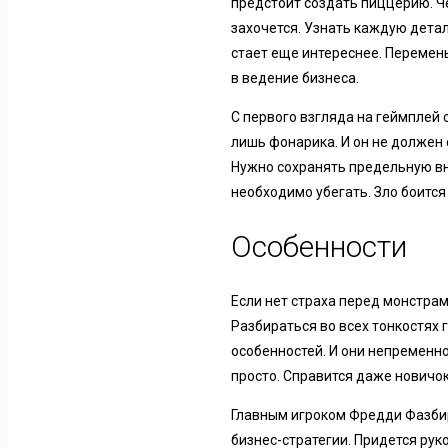
предстоит создать пиццерию. Че
захочется. Узнать каждую детал
стает еще интереснее. Перемены
в ведение бизнеса.
С первого взгляда на геймплей 
лишь фонарика. И он не должен
Нужно сохранять предельную вн
необходимо убегать. Зло боится
Особенности
Если нет страха перед монстрам
Разбираться во всех тонкостях 
особенностей. И они непременно
просто. Справится даже новичок
Главным игроком Фредди Фазбиро
бизнес-стратегии. Придется рук