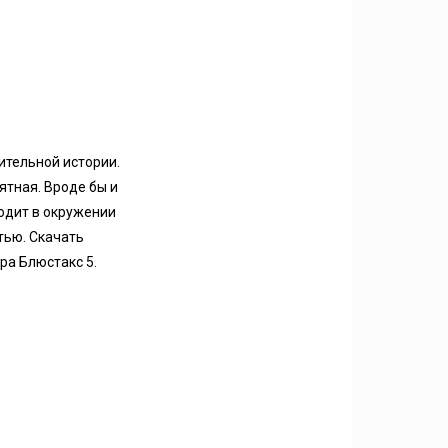
ительной истории.
ятная. Вроде бы и
ходит в окружении
тью. Скачать
ора Блюстакс 5.