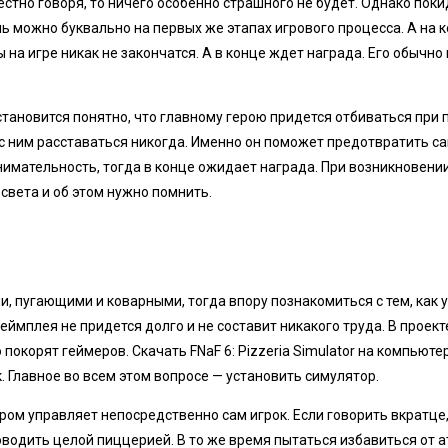
стно говоря, то ничего особенно страшного не будет. Однако поки
ь можно буквально на первых же этапах игрового процесса. А на 
 на игре никак не закончатся. А в конце ждет награда. Его обычн
становится понятно, что главному герою придется отбиваться при
 с ним расставаться никогда. Именно он поможет предотвратить с
имательность, тогда в конце ожидает награда. При возникновени
 света и об этом нужно помнить.
и, пугающими и коварными, тогда впору познакомиться с тем, как 
геймплея не придется долго и не составит никакого труда. В проек
 покорят геймеров. Скачать FNaF 6: Pizzeria Simulator на компьют
. Главное во всем этом вопросе — установить симулятор.
м управляет непосредственно сам игрок. Если говорить вкратце, 
оводить целой пиццерией. В то же время пытаться избавиться от 