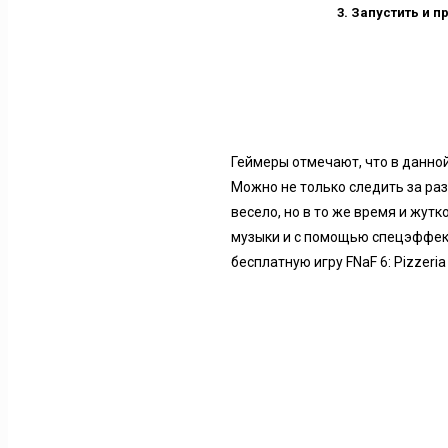
Запустить и п
Геймеры отмечают, что в данной
Можно не только следить за раз
весело, но в то же время и жут
музыки и с помощью спецэффект
бесплатную игру FNaF 6: Pizzeri