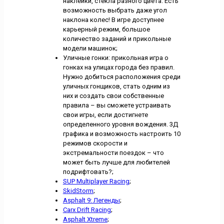
наклейки, стекла разного цвета. Есть
возможность выбрать даже угол
наклона колес! В игре доступнее
карьерный режим, большое
количество заданий и прикольные
модели машинок;
Уличные гонки: прикольная игра о
гонках на улицах города без правил.
Нужно добиться расположения среди
уличных гонщиков, стать одним из
них и создать свои собственные
правила – вы сможете устраивать
свои игры, если достигнете
определенного уровня вождения. 3Д
графика и возможность настроить 10
режимов скорости и
экстремальности поездок – что
может быть лучше для любителей
подрифтовать?;
SUP Multiplayer Racing
;
SkidStorm
;
Asphalt 9: Легенды
;
Carx Drift Racing
;
Asphalt Xtreme
;