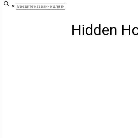
✕
Hidden H