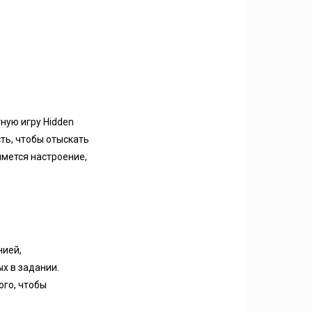
ную игру Hidden
ть, чтобы отыскать
имется настроение,
нией,
х в задании.
ого, чтобы