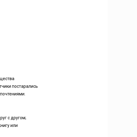
ущества
тчики постарались
дпочтениями.
руг с другом;
нигу или