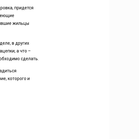
ровка, придется
имеющие
бывшие жильцы
деле, в других
ацепки, а что –
еобходимо сделать.
ладиться
ие, которого и