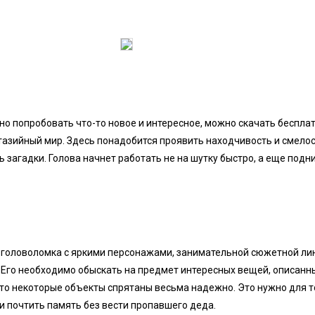
о попробовать что-то новое и интересное, можно скачать бесплат
нтазийный мир. Здесь понадобится проявить находчивость и смелос
ь загадки. Голова начнет работать не на шутку быстро, а еще подн
я головоломка с яркими персонажами, занимательной сюжетной ли
 Его необходимо обыскать на предмет интересных вещей, описанны
что некоторые объекты спрятаны весьма надежно. Это нужно для т
и почтить память без вести пропавшего деда.