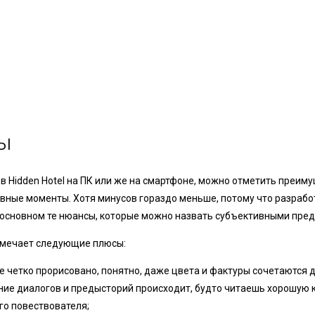
ы
ь в Hidden Hotel на ПК или же на смартфоне, можно отметить преим
вные моменты. Хотя минусов гораздо меньше, потому что разрабо
в основном те нюансы, которые можно назвать субъективными пре
тмечает следующие плюсы:
е четко прорисовано, понятно, даже цвета и фактуры сочетаются д
ие диалогов и предысторий происходит, будто читаешь хорошую к
го повествователя;