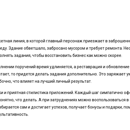
жетная линия, в которой главный персонаж приезжает в заброшенн
еду. Здание обветшало, забросано мусором и требует ремонта. Н
олнять задания, чтобы восстановить бизнес как можно скорее.
олнении поручений время удлиняется, а реставрация и обновлени
ватает, то придется делать задания дополнительно. Это заряжает у
очно, что влияет на лучший личный результат.
ки и приятная стилистика приложений. Каждый шаг симпатично о
понятно, что делать. А при затруднениях можно воспользоваться 
азбирается сам и достигает успехов, получает бонусы и подарки, п
ультативность.