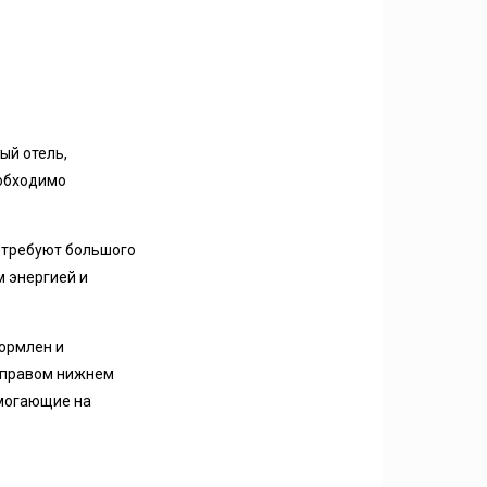
ый отель,
еобходимо
е требуют большого
м энергией и
формлен и
в правом нижнем
омогающие на