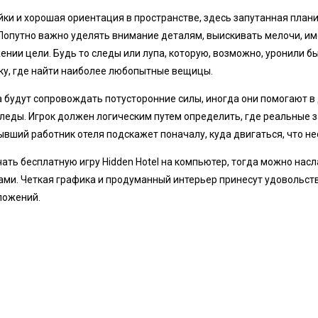
ки и хорошая ориентация в пространстве, здесь запутанная плани
. Попутно важно уделять внимание деталям, выискивать мелочи, 
ении цели. Будь то следы или лупа, которую, возможно, уронили 
зку, где найти наиболее любопытные вещицы.
 будут сопровождать потусторонние силы, иногда они помогают в 
следы. Игрок должен логическим путем определить, где реальные з
ывший работник отеля подскажет поначалу, куда двигаться, что н
чать бесплатную игру Hidden Hotel на компьютер, тогда можно нас
ами. Четкая графика и продуманный интерьер принесут удовольств
ложений.