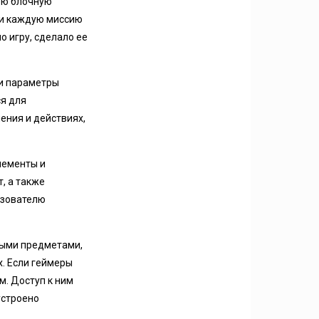
ную блочную
ти каждую миссию
о игру, сделало ее
ти параметры
ся для
ения и действиях,
лементы и
, а также
ьзователю
ными предметами,
. Если геймеры
м. Доступ к ним
устроено