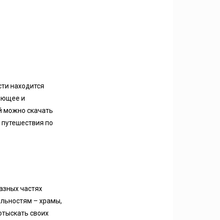
сти находится
вающее и
й можно скачать
о путешествия по
азных частях
льностям – храмы,
отыскать своих