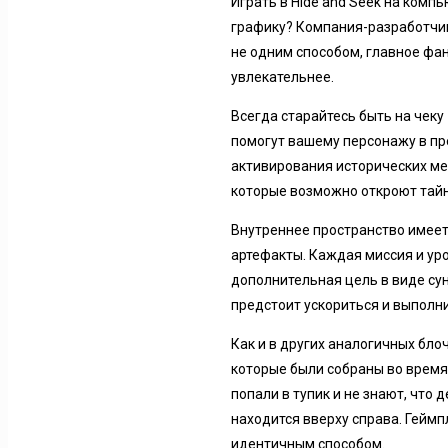
Играть в Hide and Seek на ком
графику? Компания-разработчи
не одним способом, главное фан
увлекательнее.
Всегда старайтесь быть на чеку
помогут вашему персонажу в пр
активирования исторических ме
которые возможно откроют тай
Внутреннее пространство имеет
артефакты. Каждая миссия и ур
дополнительная цель в виде сун
предстоит ускориться и выполн
Как и в других аналогичных бл
которые были собраны во время
попали в тупик и не знают, что
находится вверху справа. Геймп
идентичным способом.