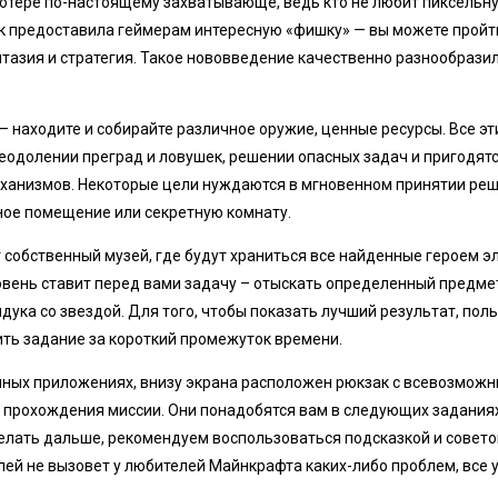
пьютере по-настоящему захватывающе, ведь кто не любит пиксель
к предоставила геймерам интересную «фишку» — вы можете прой
тазия и стратегия. Такое нововведение качественно разнообразил
 – находите и собирайте различное оружие, ценные ресурсы. Все э
еодолении преград и ловушек, решении опасных задач и пригодят
ханизмов. Некоторые цели нуждаются в мгновенном принятии реш
ное помещение или секретную комнату.
 собственный музей, где будут храниться все найденные героем э
овень ставит перед вами задачу – отыскать определенный предмет
дука со звездой. Для того, чтобы показать лучший результат, пол
ить задание за короткий промежуток времени.
очных приложениях, внизу экрана расположен рюкзак с всевозмож
 прохождения миссии. Они понадобятся вам в следующих заданиях
 делать дальше, рекомендуем воспользоваться подсказкой и совето
лей не вызовет у любителей Майнкрафта каких-либо проблем, все 