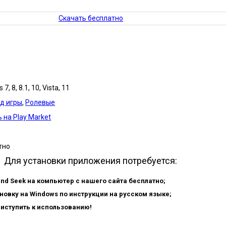
Скачать бесплатно
7, 8, 8.1, 10, Vista, 11
д игры
,
Ролевые
 на Play Market
тно
Для установки приложения потребуется:
and Seek на компьютер с нашего сайта бесплатно;
новку на Windows по инструкции на русском языке;
риступить к использованию!