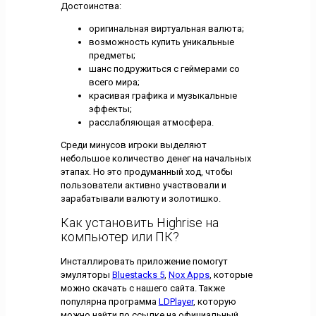
Достоинства:
оригинальная виртуальная валюта;
возможность купить уникальные
предметы;
шанс подружиться с геймерами со
всего мира;
красивая графика и музыкальные
эффекты;
расслабляющая атмосфера.
Среди минусов игроки выделяют
небольшое количество денег на начальных
этапах. Но это продуманный ход, чтобы
пользователи активно участвовали и
зарабатывали валюту и золотишко.
Как установить Highrise на
компьютер или ПК?
Инсталлировать приложение помогут
эмуляторы
Bluestacks 5
,
Nox Apps
, которые
можно скачать с нашего сайта. Также
популярна программа
LDPlayer
, которую
можно найти по ссылке на официальный