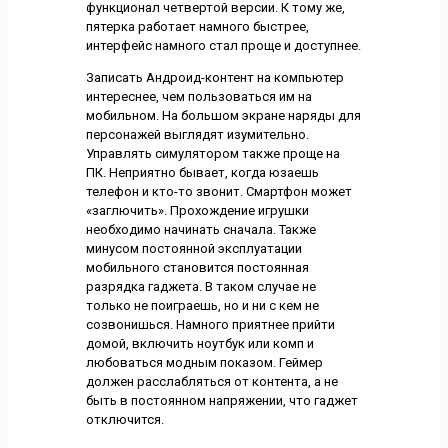
функционал четвертой версии. К тому же,
пятерка работает намного быстрее,
интерфейс намного стал проще и доступнее.
Записать Андроид-контент на компьютер
интереснее, чем пользоваться им на
мобильном. На большом экране наряды для
персонажей выглядят изумительно.
Управлять симулятором также проще на
ПК. Неприятно бывает, когда юзаешь
телефон и кто-то звонит. Смартфон может
«заглючить». Прохождение игрушки
необходимо начинать сначала. Также
минусом постоянной эксплуатации
мобильного становится постоянная
разрядка гаджета. В таком случае не
только не поиграешь, но и ни с кем не
созвонишься. Намного приятнее прийти
домой, включить ноутбук или комп и
любоваться модным показом. Геймер
должен расслабляться от контента, а не
быть в постоянном напряжении, что гаджет
отключится.