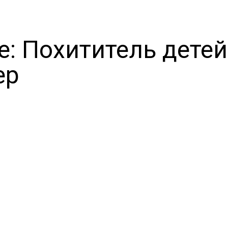
le: Похититель детей
ер