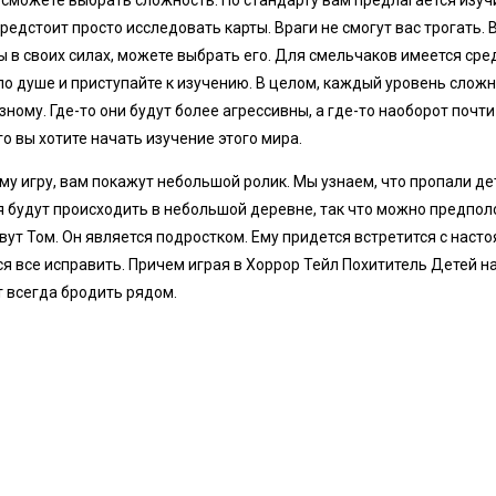
 сможете выбрать сложность. По стандарту вам предлагается изу
предстоит просто исследовать карты. Враги не смогут вас трогать.
ны в своих силах, можете выбрать его. Для смельчаков имеется ср
 по душе и приступайте к изучению. В целом, каждый уровень сложн
ному. Где-то они будут более агрессивны, а где-то наоборот почти
го вы хотите начать изучение этого мира.
саму игру, вам покажут небольшой ролик. Мы узнаем, что пропали д
я будут происходить в небольшой деревне, так что можно предпол
зовут Том. Он является подростком. Ему придется встретится с нас
ся все исправить. Причем играя в Хоррор Тейл Похититель Детей на
 всегда бродить рядом.