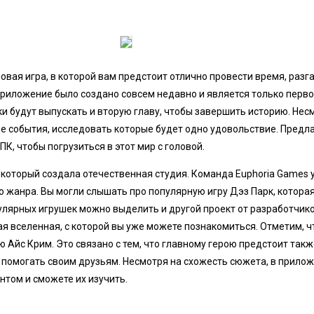
 новая игра, в которой вам предстоит отлично провести время, разг
 Приложение было создано совсем недавно и является только перв
 будут выпускать и вторую главу, чтобы завершить историю. Несмо
е события, исследовать которые будет одно удовольствие. Предл
 ПК, чтобы погрузиться в этот мир с головой.
, который создала отечественная студия. Команда Euphoria Games
о жанра. Вы могли слышать про популярную игру Дэз Парк, котора
улярных игрушек можно выделить и другой проект от разработчико
я вселенная, с которой вы уже можете познакомиться. Отметим, ч
 Айс Крим. Это связано с тем, что главному герою предстоит так
 помогать своим друзьям. Несмотря на схожесть сюжета, в прило
нтом и сможете их изучить.