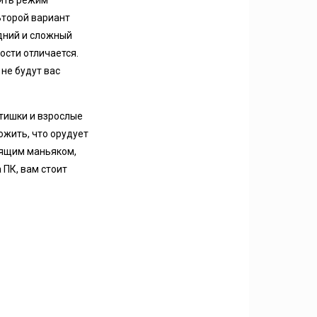
чить режим
 Второй вариант
едний и сложный
ости отличается.
 не будут вас
етишки и взрослые
ожить, что орудует
тоящим маньяком,
 ПК, вам стоит