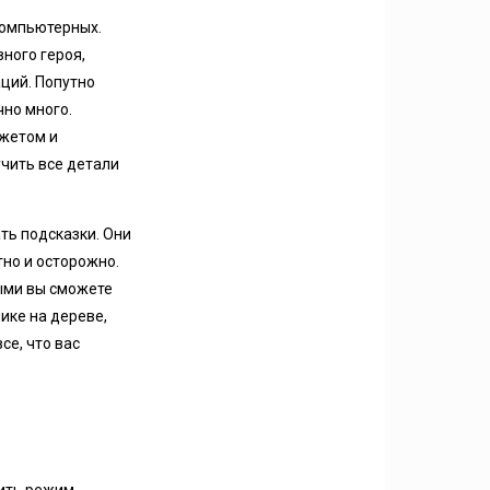
компьютерных.
ного героя,
аций. Попутно
чно много.
южетом и
учить все детали
ть подсказки. Они
но и осторожно.
рыми вы сможете
ике на дереве,
се, что вас