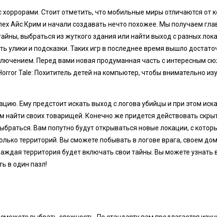
с хоррорами. Стоит отметить, что мобильные миры отличаются от 
ех Айс Крим и начали создавать нечто похожее. Мы получаем глав
айны, выбраться из жуткого здания или найти выход с разных лок
ть улики и подсказки. Таких игр в последнее время вышло достато
ключением. Перед вами новая продуманная часть с интересным с
orror Tale: Похититель детей на компьютер, чтобы внимательно из
ацию. Ему предстоит искать выход с логова убийцы и при этом иска
м найти своих товарищей. Конечно же придется действовать скрыт
выбраться. Вам попутно будут открываться новые локации, с кото
колько территорий. Вы сможете побывать в логове врага, своем дом
 Каждая территория будет включать свои тайны. Вы можете узнать в
ь в один пазл!