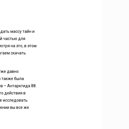
адать массу тайн и
ой частью для
тря на это, в этом
агаем скачать
 уже давно
я также была
в – Антарктида 88.
то действия в
же исследовать
жении вы все же