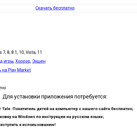
Скачать бесплатно
7, 8, 8.1, 10, Vista, 11
д игры
,
Хоррор
,
Экшен
 на Play Market
тно
Для установки приложения потребуется:
r Tale: Похититель детей на компьютер с нашего сайта бесплатно;
новку на Windows по инструкции на русском языке;
риступить к использованию!