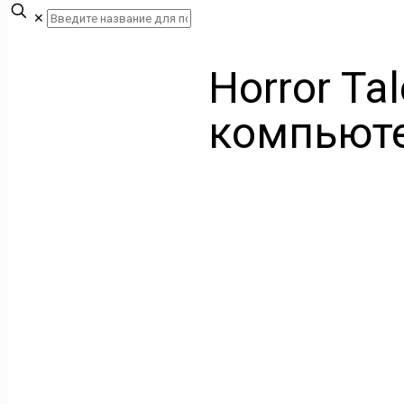
✕
Horror Ta
компьют