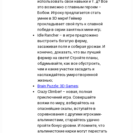
использовать свои навыки и т. д? Все
это возможно с главным героем –
Бобом. Игроку предлагается стать
умнее в 3D мире! Геймер
прокладывает свой путь к славной
победе в серии занятных мини-игр;
Idle Rancher – в игре предложено
выстроить богатую ферму,
засаживая поля и собирая урожаи. И
конечно, доказать, что вы лучший
фермер на свете! Стройте планы,
обдумывайте, как все обустроить,
чем и какие участки засадить и
наслаждайтесь умиротворенной
жизнью;
Brain Puzzle: 3D Games
;
Crazy Climber! – новая, полная
приключений игра. Совершайте
вояжи по миру, взбирайтесь на
опаснейшие скалы, вступайте в
соревнования с другими игроками-
альпинистами, старайтесь удачно
пройти бонус-уровни. И помните, что
альпинистские кирки могут перестать