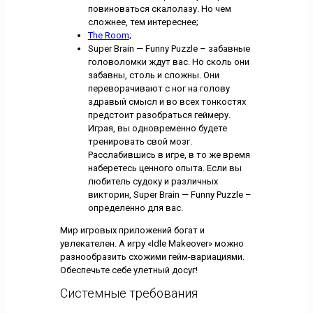
повиноваться скалолазу. Но чем
сложнее, тем интереснее;
The Room
;
Super Brain — Funny Puzzle – забавные
головоломки ждут вас. Но сколь они
забавны, столь и сложны. Они
переворачивают с ног на голову
здравый смысл и во всех тонкостях
предстоит разобраться геймеру.
Играя, вы одновременно будете
тренировать свой мозг.
Расслабившись в игре, в то же время
наберетесь ценного опыта. Если вы
любитель судоку и различных
викторин, Super Brain — Funny Puzzle –
определенно для вас.
Мир игровых приложений богат и
увлекателен. А игру «Idle Makeover» можно
разнообразить схожими гейм-вариациями.
Обеспечьте себе улетный досуг!
Системные требования