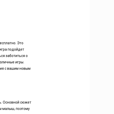
есплатно. Это
 игра подойдет
ся заботиться о
азличные игры.
ния с вашим новым
ь. Основной сюжет
ем малыш, поэтому