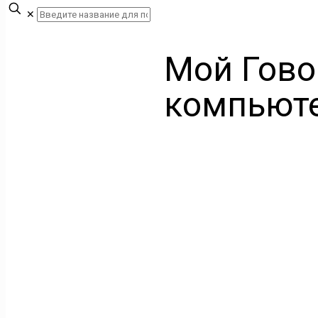
✕
Мой Гово
компьют