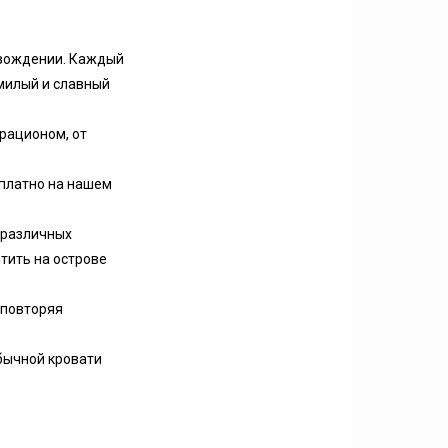
овождении. Каждый
 милый и славный
 рационом, от
сплатно на нашем
 различных
тить на острове
 повторяя
обычной кровати