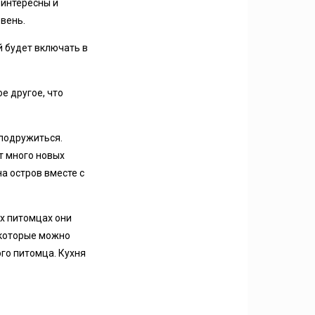
 интересны и
вень.
й будет включать в
е другое, что
 подружиться.
т много новых
а остров вместе с
их питомцах они
 которые можно
го питомца. Кухня