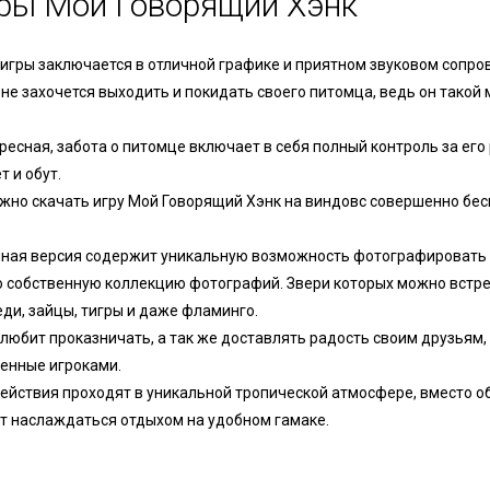
гры Мой Говорящий Хэнк
 игры заключается в отличной графике и приятном звуковом сопр
у не захочется выходить и покидать своего питомца, ведь он такой
ресная, забота о питомце включает в себя полный контроль за его
т и обут.
ожно скачать игру Мой Говорящий Хэнк на виндовс совершенно бе
ная версия содержит уникальную возможность фотографировать
ю собственную коллекцию фотографий. Звери которых можно встре
ди, зайцы, тигры и даже фламинго.
любит проказничать, а так же доставлять радость своим друзьям,
енные игроками.
действия проходят в уникальной тропической атмосфере, вместо 
ет наслаждаться отдыхом на удобном гамаке.