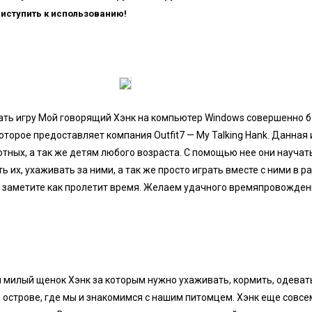
риступить к использованию!
ать игру Мой говорящий Хэнк на компьютер Windows совершенно б
торое предоставляет компания Outfit7 — My Talking Hank. Данная
ных, а так же детям любого возраста. С помощью нее они научать
 их, ухаживать за ними, а так же просто играть вместе с ними в р
е заметите как пролетит время. Желаем удачного времяпровожде
й милый щенок Хэнк за которым нужно ухаживать, кормить, одеват
 острове, где мы и знакомимся с нашим питомцем. Хэнк еще совс