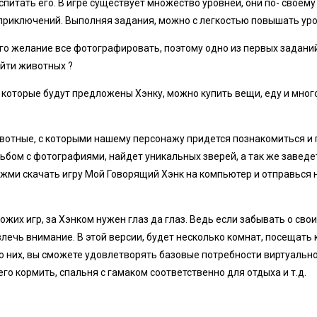
спитать его. В игре существует множество уровней, они по- своему
риключений. Выполняя задания, можно с легкостью повышать уро
го желание все фотографировать, поэтому одно из первых задани
айти животных ?
которые будут предложены Хэнку, можно купить вещи, еду и много
вотные, с которыми нашему персонажу придется познакомиться и
ьбом с фотографиями, найдет уникальных зверей, а так же заведе
ажми скачать игру Мой Говорящий Хэнк на компьютер и отправься н
ожих игр, за Хэнком нужен глаз да глаз. Ведь если забывать о сво
лечь внимание. В этой версии, будет несколько комнат, посещать
ю них, вы сможете удовлетворять базовые потребности виртуально
го кормить, спальня с гамаком соответственно для отдыха и т.д.