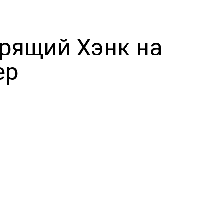
рящий Хэнк на
ер