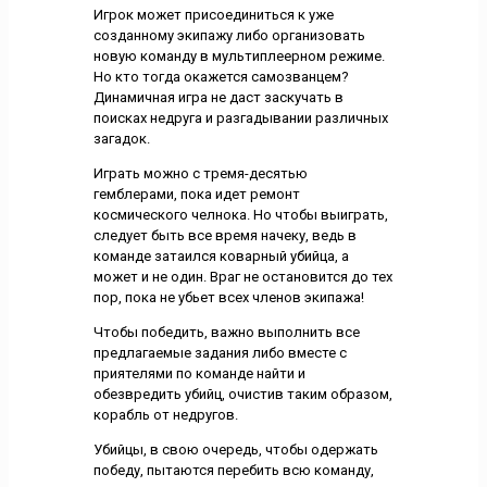
Игрок может присоединиться к уже
созданному экипажу либо организовать
новую команду в мультиплеерном режиме.
Но кто тогда окажется самозванцем?
Динамичная игра не даст заскучать в
поисках недруга и разгадывании различных
загадок.
Играть можно с тремя-десятью
гемблерами, пока идет ремонт
космического челнока. Но чтобы выиграть,
следует быть все время начеку, ведь в
команде затаился коварный убийца, а
может и не один. Враг не остановится до тех
пор, пока не убьет всех членов экипажа!
Чтобы победить, важно выполнить все
предлагаемые задания либо вместе с
приятелями по команде найти и
обезвредить убийц, очистив таким образом,
корабль от недругов.
Убийцы, в свою очередь, чтобы одержать
победу, пытаются перебить всю команду,