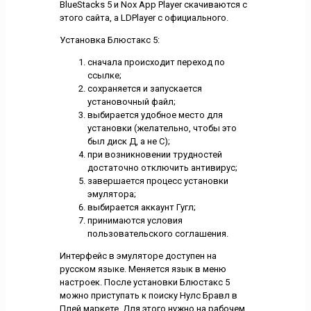
BlueStacks 5 и Nox App Player скачиваются с
этого сайта, а LDPlayer с официального.
Установка Блюстакс 5:
сначала происходит переход по
ссылке;
сохраняется и запускается
установочный файл;
выбирается удобное место для
установки (желательно, чтобы это
был диск Д, а не С);
при возникновении трудностей
достаточно отключить антивирус;
завершается процесс установки
эмулятора;
выбирается аккаунт Гугл;
принимаются условия
пользовательского соглашения.
Интерфейс в эмуляторе доступен на
русском языке. Меняется язык в меню
настроек. После установки Блюстакс 5
можно приступать к поиску Нулс Бравл в
Плей маркете. Для этого нужно на рабочем