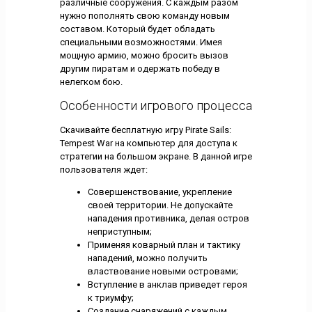
различные сооружения. С каждым разом
нужно пополнять свою команду новым
составом. Который будет обладать
специальными возможностями. Имея
мощную армию, можно бросить вызов
другим пиратам и одержать победу в
нелегком бою.
Особенности игрового процесса
Скачивайте бесплатную игру Pirate Sails:
Tempest War на компьютер для доступа к
стратегии на большом экране. В данной игре
пользователя ждет:
Совершенствование, укрепление
своей территории. Не допускайте
нападения противника, делая остров
неприступным;
Применяя коварный план и тактику
нападений, можно получить
властвование новыми островами;
Вступление в анклав приведет героя
к триумфу;
Создание снаряжений с каждым