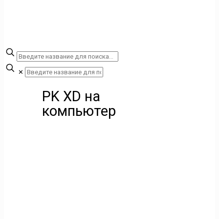
✕
PK XD на
компьютер