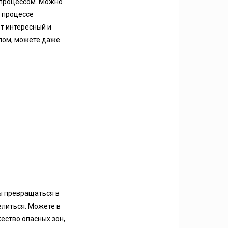
 процессом. Можно
м процессе
ет интересный и
елом, можете даже
ны превращаться в
елиться. Можете в
ество опасных зон,