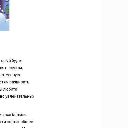
оторый будет
тся веселым,
екательную
етям развивать
вы любите
тво увлекательных
мя все больше
а и портит общее