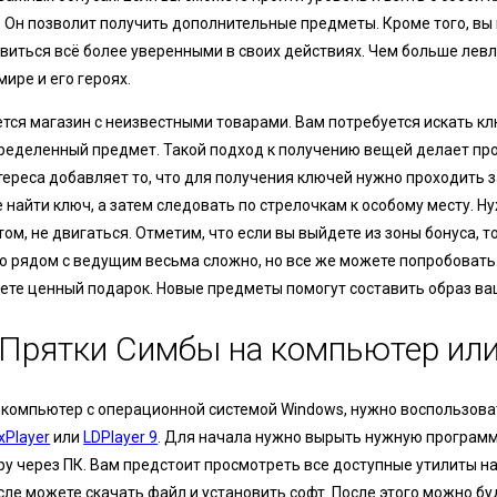
. Он позволит получить дополнительные предметы. Кроме того, вы
виться всё более уверенными в своих действиях. Чем больше левл
ире и его героях.
тся магазин с неизвестными товарами. Вам потребуется искать к
пределенный предмет. Такой подход к получению вещей делает пр
ереса добавляет то, что для получения ключей нужно проходить з
 найти ключ, а затем следовать по стрелочкам к особому месту. 
том, не двигаться. Отметим, что если вы выйдете из зоны бонуса, то
о рядом с ведущим весьма сложно, но все же можете попробовать.
нете ценный подарок. Новые предметы помогут составить образ ва
 Прятки Симбы на компьютер ил
 компьютер с операционной системой Windows, нужно воспользова
xPlayer
или
LDPlayer 9
. Для начала нужно вырыть нужную программу
ру через ПК. Вам предстоит просмотреть все доступные утилиты н
ле можете скачать файл и установить софт. После этого можно бу