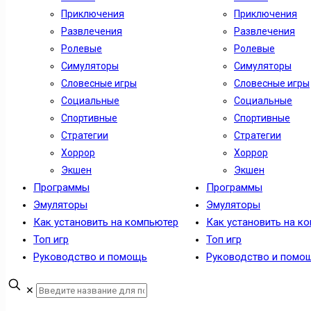
Приключения
Приключения
Развлечения
Развлечения
Ролевые
Ролевые
Симуляторы
Симуляторы
Словесные игры
Словесные игры
Социальные
Социальные
Спортивные
Спортивные
Стратегии
Стратегии
Хоррор
Хоррор
Экшен
Экшен
Программы
Программы
Эмуляторы
Эмуляторы
Как установить на компьютер
Как установить на к
Топ игр
Топ игр
Руководство и помощь
Руководство и помо
✕