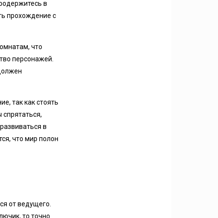
продержитесь в
ть прохождение с
омнатам, что
ство персонажей.
 должен
е, так как стоять
ы спрятаться,
 развиваться в
ся, что мир полон
ся от ведущего.
лючик, то точно