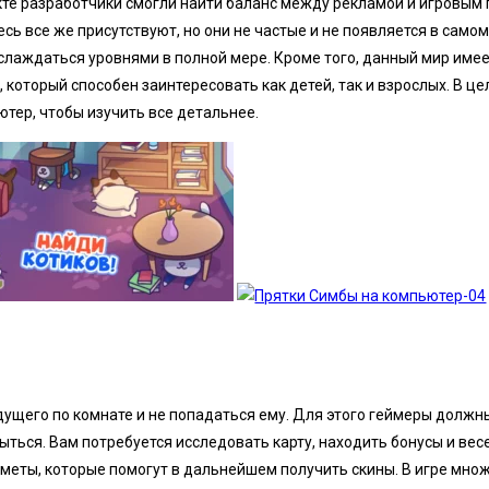
кте разработчики смогли найти баланс между рекламой и игровым
есь все же присутствуют, но они не частые и не появляется в само
слаждаться уровнями в полной мере. Кроме того, данный мир име
 который способен заинтересовать как детей, так и взрослых. В ц
тер, чтобы изучить все детальнее.
едущего по комнате и не попадаться ему. Для этого геймеры долж
ться. Вам потребуется исследовать карту, находить бонусы и вес
меты, которые помогут в дальнейшем получить скины. В игре множ