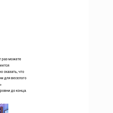
т раз можете
меется
о сказать, что
ом для веселого
ь
ровни до конца.