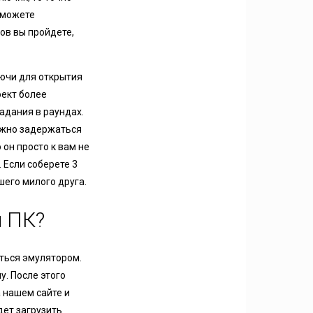
 можете
ов вы пройдете,
лючи для открытия
оект более
адания в раундах.
Нужно задержаться
 он просто к вам не
 Если соберете 3
шего милого друга.
и ПК?
ться эмулятором.
. После этого
а нашем сайте и
дет загрузить