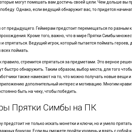
 которые могут помешать вам достичь своей цели. Чем дольше вы 
победу. Однако, если ведущий обнаружит вас, то придется начина
 от предыдущего. Геймерам предстоит перемещаться по разным к
прохождения. Кроме того, важно, что в мире Прятки Симбы множе
 и спрятаться. Ведущий игрок, который пытается поймать героев,
 всех поймать.
 правило, стремится спрятаться за предметами. Это верное решени
гут быстро обнаружить. Таким образом, выбор места, для того чтоб
аботчики также намекают на то, что можно получать новые вещи и
 приложению дополнительный интерес и мотивацию. Многим нравит
остоянно быть на чеку, чтобы победить.
гры Прятки Симбы на ПК
 предстоит не только искать монетки и ключи, но и умело прятать
 важных бонусах. Если вы сможете пройти уровень и взять с собой к