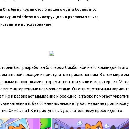
и Симбы на компьютер с нашего сайта бесплатно;
новку на Windows по инструкции на русском языке;
риступить к использованию!
оторый был разработан блогером Симбочкой и его командой. В это
оем в новой локации и приступить к приключениям. В этом мире и
азными персонажами на время, прятаться или искать героев. Можн
оект с интересными возможностями. Он станет отличным вариант
ает, но и развивает мышление и реакцию, а также помогает укрепит
влекательна и, без сомнения, вызовет у вас желание пройти все у
рятки Симбы на ПК и приступить к увлекательному прохождению.