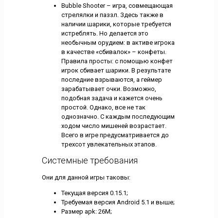
Bubble Shooter – игра, совмещающая
стрелялки и паззл. Здесь также в
наличии шарики, которые требуется
истреблять. Но делается это
необычным орудием: в активе игрока
в качестве «сбивалок» – конфеты.
Правила просты: с помощью конфет
игрок сбивает шарики. В результате
последние взрываются, а геймер
зарабатывает очки. Возможно,
подобная задача и кажется очень
простой. Однако, все не так
однозначно. С каждым последующим
ходом число мишеней возрастает.
Всего в игре предусматривается до
трехсот увлекательных этапов.
Системные требования
Они для данной игры таковы:
Текущая версия 0.15.1;
Требуемая версия Android 5.1 и выше;
Размер apk: 26M;