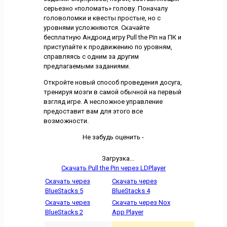
серьезно «поломать» голову. Поначалу
головоломки и квесты простые, но с
уровнями усложняются. Скачайте
бесплатную Андроид игру Pull the Pin на ПК и
приступайте к продвижению по уровням,
справляясь с одним за другим
предлагаемыми заданиями.
Откройте новый способ проведения досуга,
тренируя мозги в самой обычной на первый
взгляд игре. А несложное управление
предоставит вам для этого все
возможности.
Не забудь оценить -
Загрузка...
Скачать Pull the Pin через LDPlayer
Скачать через
Скачать через
BlueStacks 5
BlueStacks 4
Скачать через
Скачать через Nox
BlueStacks 2
App Player