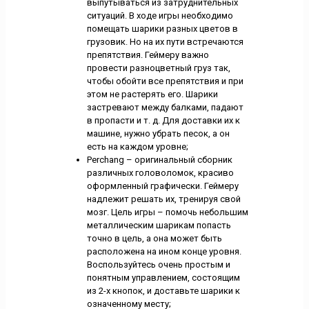
выпутываться из затруднительных
ситуаций. В ходе игры необходимо
помещать шарики разных цветов в
грузовик. Но на их пути встречаются
препятствия. Геймеру важно
провести разноцветный груз так,
чтобы обойти все препятствия и при
этом не растерять его. Шарики
застревают между балками, падают
в пропасти и т. д. Для доставки их к
машине, нужно убрать песок, а он
есть на каждом уровне;
Perchang – оригинальный сборник
различных головоломок, красиво
оформленный графически. Геймеру
надлежит решать их, тренируя свой
мозг. Цель игры – помочь небольшим
металлическим шарикам попасть
точно в цель, а она может быть
расположена на ином конце уровня.
Воспользуйтесь очень простым и
понятным управлением, состоящим
из 2-х кнопок, и доставьте шарики к
означенному месту;