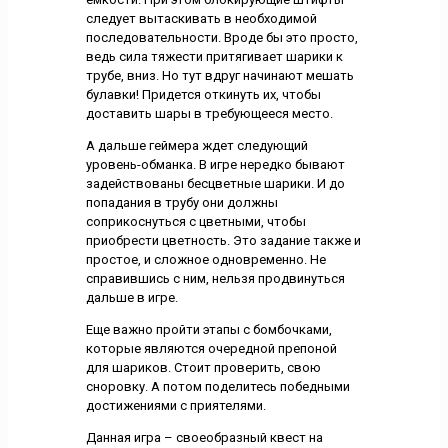
следует вытаскивать в необходимой
последовательности. Вроде бы это просто,
ведь сила тяжести притягивает шарики к
трубе, вниз. Но тут вдруг начинают мешать
булавки! Придется откинуть их, чтобы
доставить шары в требующееся место.
А дальше геймера ждет следующий
уровень-обманка. В игре нередко бывают
задействованы бесцветные шарики. И до
попадания в трубу они должны
соприкоснуться с цветными, чтобы
приобрести цветность. Это задание также и
простое, и сложное одновременно. Не
справившись с ним, нельзя продвинуться
дальше в игре.
Еще важно пройти этапы с бомбочками,
которые являются очередной препоной
для шариков. Стоит проверить, свою
сноровку. А потом поделитесь победными
достижениями с приятелями.
Данная игра – своеобразный квест на