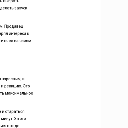
ть выбрать
 делать запуск
ым. Продавец
ерял интереса к
тить ее на своем
и взрослым, и
 и реакцию. Это
ать максимальное
е и стараться
 минут. За это
ься в ходе