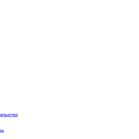
омпьютер
щь