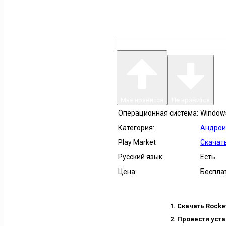
Мне нравится
Не нравится
Операционная система:
Windows 
Категория:
Андрои
Play Market
Скачать
Русский язык:
Есть
Цена:
Беспла
Скачать Rocke
Провести уста