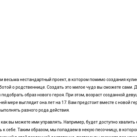
ми весьма нестандартный проект, в котором помимо создания кул
ботой о родственнице. Создать это милое чудо вы сможете сами. Д
и подобрать образ нового героя. При этом, возраст созданной дев
ней мере выглядит она лет на 17. Вам предстоит вместе с новой г
выполнять разного рода действия.
 как вы можете ими управлять. Например, будет доступно хвалить 
ь к себе. Таким образом, мы попадаем в некую песочницу, в котор