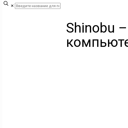
✕
Shinobu –
компьют