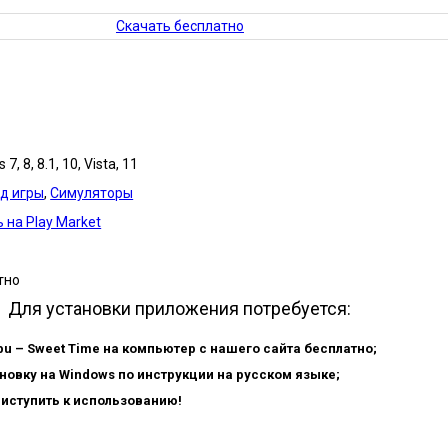
Скачать бесплатно
7, 8, 8.1, 10, Vista, 11
д игры
,
Симуляторы
 на Play Market
тно
Для установки приложения потребуется:
bu – Sweet Time на компьютер с нашего сайта бесплатно;
новку на Windows по инструкции на русском языке;
риступить к использованию!