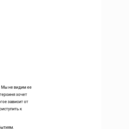
. Мы не видим ее
 героиня хочет
гое зависит от
риступить к
бытиям.