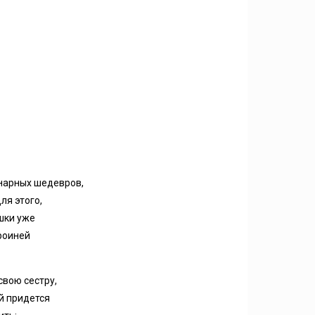
инарных шедевров,
ля этого,
ушки уже
ероиней
свою сестру,
ой придется