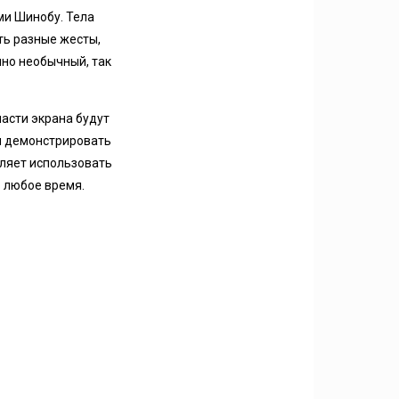
ми Шинобу. Тела
ть разные жесты,
чно необычный, так
части экрана будут
 и демонстрировать
оляет использовать
в любое время.