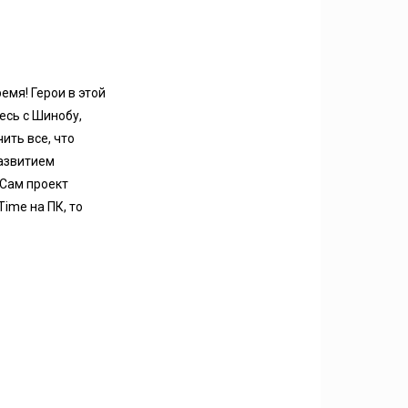
емя! Герои в этой
есь с Шинобу,
ить все, что
развитием
 Сам проект
Time на ПК, то