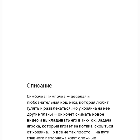
Описание
Симбочка Пимпочка — веселая и
любознательная кошечка, которая любит
гулять и развлекаться. Но у хозяина на нее
другие планы — он хочет снимать новое
видео и выкладывать его в Тик-Ток. Задача
игрока, который играет за котика, скрыться
от хозяина. Но все не так просто — на пути
главного персонажа ждут сложные