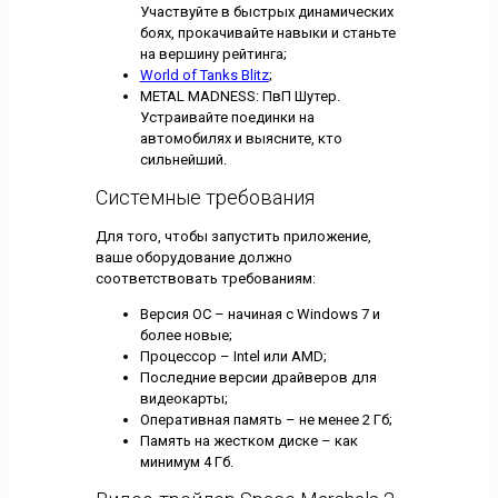
Участвуйте в быстрых динамических
боях, прокачивайте навыки и станьте
на вершину рейтинга;
World of Tanks Blitz
;
METAL MADNESS: ПвП Шутер.
Устраивайте поединки на
автомобилях и выясните, кто
сильнейший.
Системные требования
Для того, чтобы запустить приложение,
ваше оборудование должно
соответствовать требованиям:
Версия ОС – начиная с Windows 7 и
более новые;
Процессор – Intel или AMD;
Последние версии драйверов для
видеокарты;
Оперативная память – не менее 2 Гб;
Память на жестком диске – как
минимум 4 Гб.