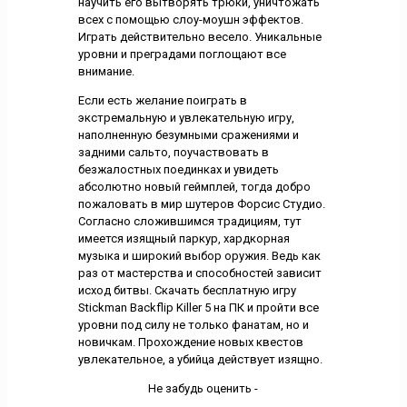
научить его вытворять трюки, уничтожать
всех с помощью слоу-моушн эффектов.
Играть действительно весело. Уникальные
уровни и преградами поглощают все
внимание.
Если есть желание поиграть в
экстремальную и увлекательную игру,
наполненную безумными сражениями и
задними сальто, поучаствовать в
безжалостных поединках и увидеть
абсолютно новый геймплей, тогда добро
пожаловать в мир шутеров Форсис Студио.
Согласно сложившимся традициям, тут
имеется изящный паркур, хардкорная
музыка и широкий выбор оружия. Ведь как
раз от мастерства и способностей зависит
исход битвы. Скачать бесплатную игру
Stickman Backflip Killer 5 на ПК и пройти все
уровни под силу не только фанатам, но и
новичкам. Прохождение новых квестов
увлекательное, а убийца действует изящно.
Не забудь оценить -