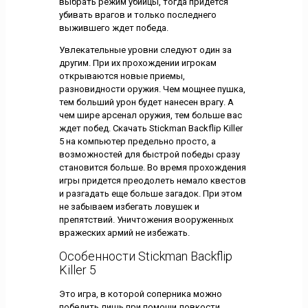
выбрать режим убийцы, тогда придется
убивать врагов и только последнего
выжившего ждет победа.
Увлекательные уровни следуют один за
другим. При их прохождении игрокам
открываются новые приемы,
разновидности оружия. Чем мощнее пушка,
тем больший урон будет нанесен врагу. А
чем шире арсенал оружия, тем больше вас
ждет побед. Скачать Stickman Backflip Killer
5 на компьютер предельно просто, а
возможностей для быстрой победы сразу
становится больше. Во время прохождения
игры придется преодолеть немало квестов
и разгадать еще больше загадок. При этом
не забываем избегать ловушек и
препятствий. Уничтожения вооруженных
вражеских армий не избежать.
Особенности Stickman Backflip
Killer 5
Это игра, в которой соперника можно
победить лишь при помощи ловкости.