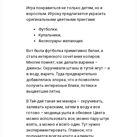
Игра понравиться не только детям, но и
взрослым. Игроку предлагается украсить
оригинальными цветными принтами:
Футболки;
Купальники;
Аксессуары желающих.
Вот была футболка примитивно белая, а
стала интересного сочетания колеров.
Многие помнят, как делали варенки –
джинсы. Скручивали штаны в тугой жгут – и
в воду, варить. Туда предварительно
добавлялась хлорка, что и позволяло
получить интересные блики, потеки и
выцветшие пятна.
В Тай-дай такая же манера – скручивать,
заливать красками, затем в воду и все
готово – модница ушла в обновке. Цвета
можно использовать все, можно пару штук
взять, а можно и всего один. Тут нужно
экспериментировать. Главное, что
получается всегда круто и клиенты