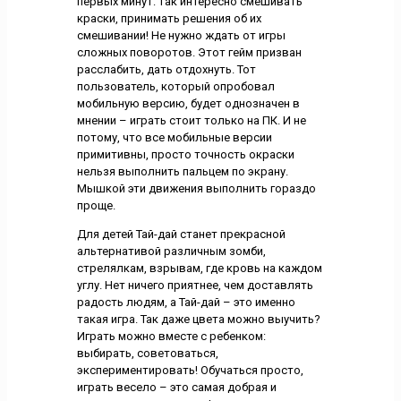
первых минут: так интересно смешивать
краски, принимать решения об их
смешивании! Не нужно ждать от игры
сложных поворотов. Этот гейм призван
расслабить, дать отдохнуть. Тот
пользователь, который опробовал
мобильную версию, будет однозначен в
мнении – играть стоит только на ПК. И не
потому, что все мобильные версии
примитивны, просто точность окраски
нельзя выполнить пальцем по экрану.
Мышкой эти движения выполнить гораздо
проще.
Для детей Тай-дай станет прекрасной
альтернативой различным зомби,
стрелялкам, взрывам, где кровь на каждом
углу. Нет ничего приятнее, чем доставлять
радость людям, а Тай-дай – это именно
такая игра. Так даже цвета можно выучить?
Играть можно вместе с ребенком:
выбирать, советоваться,
экспериментировать! Обучаться просто,
играть весело – это самая добрая и