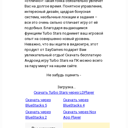
«отлично»! Такая гонка обязательно увлечет
Вас на долгое время. Понятное управление,
интересный дизайн, щедрая бонусная
система, необычные локации и задания –
все это очень сильно отличает игру от ей
подобных. Благодаря выдающимся
функциям Turbo Stars поднимет ваш игровой
опыт на совершенно новый уровень.
Неважно, что вы ищете в видеоигре, этот
продукт от SayGames подарит Вам
увлекательный отдых! Скачать бесплатную
Андроид игру Turbo Stars на ПК можно всего
за пару минут на нашем сайте.
Не забудь оценить -
Загрузка...
Скачать Turbo Stars через LDPlayer
Скачать через
Скачать через
BlueStacks 5
BlueStacks 4
Скачать через
Скачать через Nox
BlueStacks 2
App Player