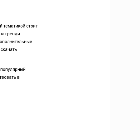
ой тематикой стоит
на гренди.
дополнительные
 скачать
й популярный
твовать в