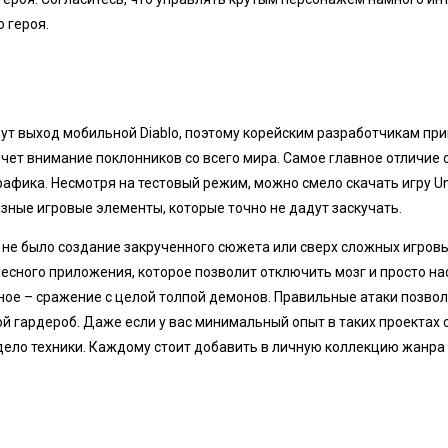
о героя.
ут выход мобильной Diablo, поэтому корейским разработчикам при
чет внимание поклонников со всего мира. Самое главное отличие 
графика. Несмотря на тестовый режим, можно смело скачать игру 
зные игровые элементы, которые точно не дадут заскучать.
не было создание закрученного сюжета или сверх сложных игровы
ресного приложения, которое позволит отключить мозг и просто н
ное – сражение с целой толпой демонов. Правильные атаки позво
ой гардероб. Даже если у вас минимальный опыт в таких проектах
 дело техники. Каждому стоит добавить в личную коллекцию жанра