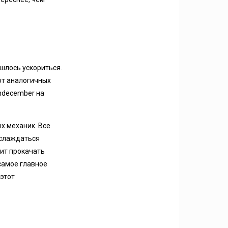
шлось ускориться.
от аналогичных
Undecember на
х механик. Все
аслаждаться
лит прокачать
 самое главное
 этот