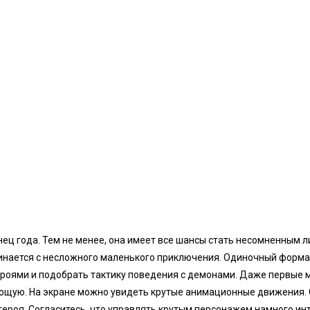
ец года. Тем не менее, она имеет все шансы стать несомненным 
чинается с несложного маленького приключения. Одиночный форма
героями и подобрать тактику поведения с демонами. Даже первые 
ющую. На экране можно увидеть крутые анимационные движения. 
героя. Согласитесь, что управлять крутым персонажем намного ин