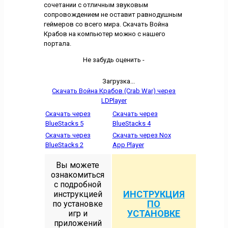
сочетании с отличным звуковым
сопровождением не оставит равнодушным
геймеров со всего мира. Скачать Война
Крабов на компьютер можно с нашего
портала.
Не забудь оценить -
Загрузка...
Скачать Война Крабов (Crab War) через
LDPlayer
Скачать через
Скачать через
BlueStacks 5
BlueStacks 4
Скачать через
Скачать через Nox
BlueStacks 2
App Player
Вы можете
ознакомиться
с подробной
ИНСТРУКЦИЯ
инструкцией
ПО
по установке
УСТАНОВКЕ
игр и
приложений