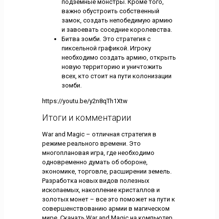
подземные монстры. Кроме того,
важно обустроить собственный
замок, создать непобедимую армию
и завоевать соседние королевства.
Битва зомби. Это стратегия с
пиксельной графикой. Игроку
необходимо создать армию, открыть
новую территорию и уничтожить
всех, кто стоит на пути колонизации
зомби.
https://youtu.be/y2n8qTh1Xtw
Итоги и комментарии
War and Magic – отличная стратегия в
режиме реального времени. Это
многоплановая игра, где необходимо
одновременно думать об обороне,
экономике, торговле, расширении земель.
Разработка новых видов полезных
ископаемых, накопление кристаллов и
золотых монет – все это поможет на пути к
совершенствованию армии в магическом
мире. Скачать War and Magic на компьютер