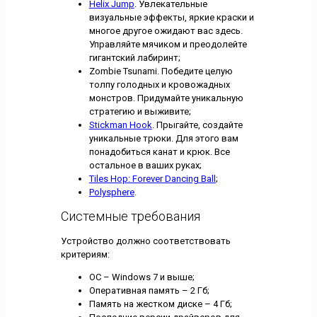
Helix Jump
. Увлекательные
визуальные эффекты, яркие краски и
многое другое ожидают вас здесь.
Управляйте мячиком и преодолейте
гигантский лабиринт;
Zombie Tsunami. Победите целую
толпу голодных и кровожадных
монстров. Придумайте уникальную
стратегию и выживите;
Stickman Hook
. Прыгайте, создайте
уникальные трюки. Для этого вам
понадобиться канат и крюк. Все
остальное в ваших руках;
Tiles Hop: Forever Dancing Ball
;
Polysphere
.
Системные требования
Устройство должно соответствовать
критериям:
ОС – Windows 7 и выше;
Оперативная память – 2 Гб;
Память на жестком диске – 4 Гб;