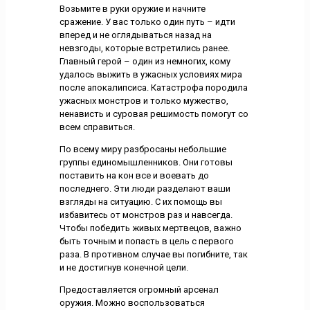
Возьмите в руки оружие и начните
сражение. У вас только один путь – идти
вперед и не оглядываться назад на
невзгоды, которые встретились ранее.
Главный герой – один из немногих, кому
удалось выжить в ужасных условиях мира
после апокалипсиса. Катастрофа породила
ужасных монстров и только мужество,
ненависть и суровая решимость помогут со
всем справиться.
По всему миру разбросаны небольшие
группы единомышленников. Они готовы
поставить на кон все и воевать до
последнего. Эти люди разделают ваши
взгляды на ситуацию. С их помощь вы
избавитесь от монстров раз и навсегда.
Чтобы победить живых мертвецов, важно
быть точным и попасть в цель с первого
раза. В противном случае вы погибните, так
и не достигнув конечной цели.
Предоставляется огромный арсенал
оружия. Можно воспользоваться