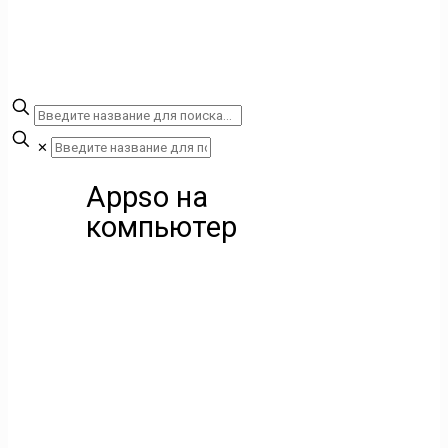
✕
Appso на
компьютер