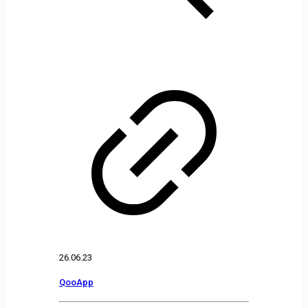
26.06.23
QooApp