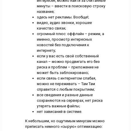
интересен, можно найти за считанные
минуты – ввести в поисковую строку
название;
здесь нет рекламы. Вообще!;
видео, аудио звонки, хорошее
качество связи;
огромный плюс: оффлайн – режим, а
именно, просмотр интересных
новостей без подключения к
интернету;
если у вас есть свой собственный
канал – можно продвигать его без
риска и проблем – приложение не
может быть заблокировано;
если связь с интернетом слабая,
можно не переживать – Там Там
справится с любым покрытием;
все сведения и разные данные
сохраняются на серверах, нет риска
утерять важные файлы;
нет зависаний в системе.
К небольшим, но ощутимым минусам можно
приписать немного «сырую» оптимизацию: