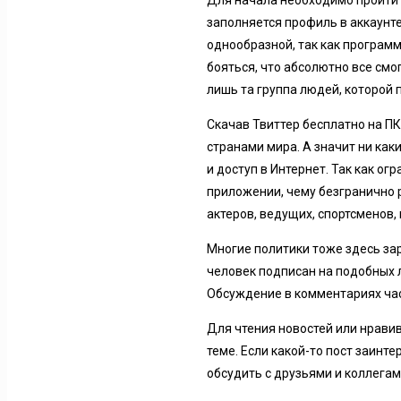
Для начала необходимо пройти р
заполняется профиль в аккаунте
однообразной, так как програм
бояться, что абсолютно все смо
лишь та группа людей, которой
Скачав Твиттер бесплатно на ПК
странами мира. А значит ни как
и доступ в Интернет. Так как о
приложении, чему безгранично 
актеров, ведущих, спортсменов,
Многие политики тоже здесь з
человек подписан на подобных 
Обсуждение в комментариях час
Для чтения новостей или нрави
теме. Если какой-то пост заинт
обсудить с друзьями и коллегам