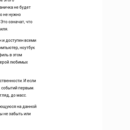
е этого
аничка не будет
о не нужно
Это означат, что
иля.
н и доступен всеми
омпьютер, ноутбук
филь в этом
рьерой любимых
твенности. И если
х событий первым.
ляд, до масс.
рующуюся на данной
бы не забыть или