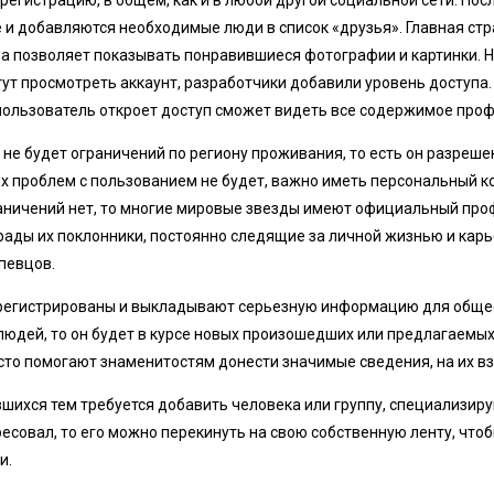
егистрацию, в общем, как и в любой другой социальной сети. Посл
 и добавляются необходимые люди в список «друзья». Главная стр
ма позволяет показывать понравившиеся фотографии и картинки. Н
гут просмотреть аккаунт, разработчики добавили уровень доступа. 
 пользователь откроет доступ сможет видеть все содержимое проф
 не будет ограничений по региону проживания, то есть он разреше
их проблем с пользованием не будет, важно иметь персональный к
граничений нет, то многие мировые звезды имеют официальный про
рады их поклонники, постоянно следящие за личной жизнью и ка
 певцов.
арегистрированы и выкладывают серьезную информацию для общес
людей, то он будет в курсе новых произошедших или предлагаемы
то помогают знаменитостям донести значимые сведения, на их взг
вшихся тем требуется добавить человека или группу, специализи
ересовал, то его можно перекинуть на свою собственную ленту, что
и.