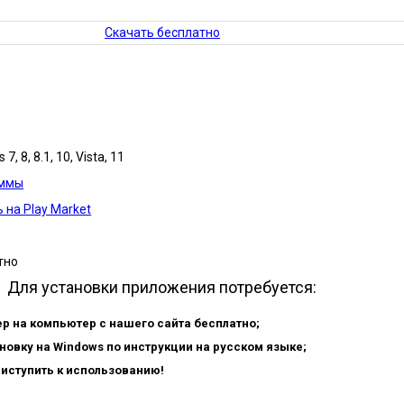
Скачать бесплатно
7, 8, 8.1, 10, Vista, 11
аммы
 на Play Market
тно
Для установки приложения потребуется:
ер на компьютер с нашего сайта бесплатно;
новку на Windows по инструкции на русском языке;
риступить к использованию!