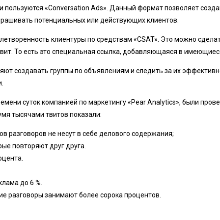
и пользуются «Conversation Ads». Данный формат позволяет созда
прашивать потенциальных или действующих клиентов.
летворенность клиентуры по средствам «CSAT». Это можно сдела
твит. То есть это специальная ссылка, добавляющаяся в имеющие
ют создавать группы по объявлениям и следить за их эффективн
.
мени суток компанией по маркетингу «Pear Analytics», были пров
умя тысячами твитов показали:
в разговоров не несут в себе делового содержания;
рые повторяют друг друга.
оцента.
клама до 6 %.
е разговоры занимают более сорока процентов.