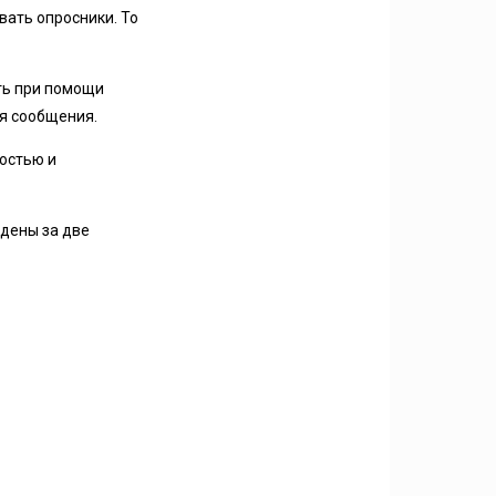
вать опросники. То
ть при помощи
ся сообщения.
остью и
едены за две