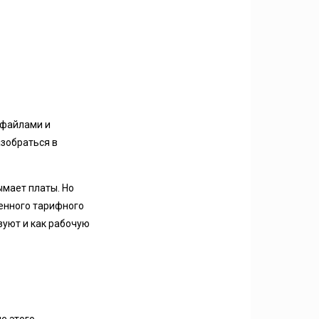
 файлами и
азобраться в
ымает платы. Но
ленного тарифного
зуют и как рабочую