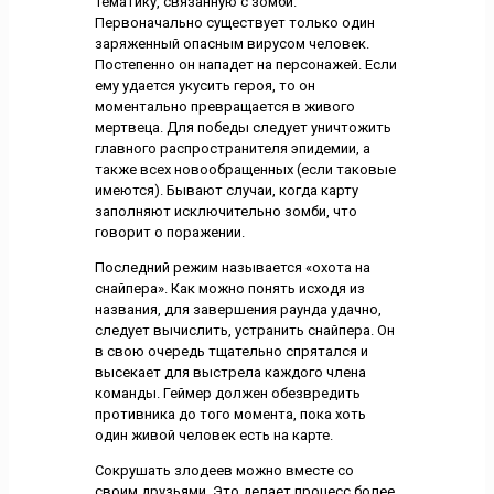
тематику, связанную с зомби.
Первоначально существует только один
заряженный опасным вирусом человек.
Постепенно он нападет на персонажей. Если
ему удается укусить героя, то он
моментально превращается в живого
мертвеца. Для победы следует уничтожить
главного распространителя эпидемии, а
также всех новообращенных (если таковые
имеются). Бывают случаи, когда карту
заполняют исключительно зомби, что
говорит о поражении.
Последний режим называется «охота на
снайпера». Как можно понять исходя из
названия, для завершения раунда удачно,
следует вычислить, устранить снайпера. Он
в свою очередь тщательно спрятался и
высекает для выстрела каждого члена
команды. Геймер должен обезвредить
противника до того момента, пока хоть
один живой человек есть на карте.
Сокрушать злодеев можно вместе со
своим друзьями. Это делает процесс более