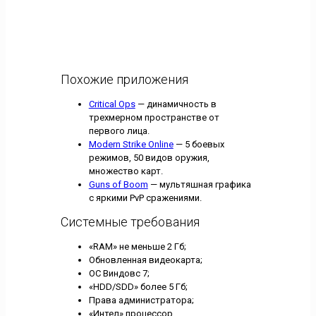
Похожие приложения
Critical Ops
— динамичность в
трехмерном пространстве от
первого лица.
Modern Strike Online
— 5 боевых
режимов, 50 видов оружия,
множество карт.
Guns of Boom
— мультяшная графика
с яркими PvP сражениями.
Системные требования
«RAM» не меньше 2 Гб;
Обновленная видеокарта;
ОС Виндовс 7;
«HDD/SDD» более 5 Гб;
Права администратора;
«Интел» процессор.