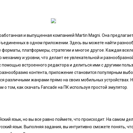
зработанная и выпущенная компанией Martin Magni. Она предлагае
объединенных в одном приложении. Здесь вы можете найти разноо
 форматы, платформеры, стратегии и многое другое. Каждая всел
 механику и уровни, что делает ее увлекательной и разнообразно
с помощью встроенного редактора и делиться ими с другими поль
 разнообразию контента, приложение становится популярным выб
я различными жанрами прямо на своих мобильных устройствах. Но
м о том, как скачать Fancade на ПК используя простой эмулятор.
йский язык, но вы все равно поймете, что происходит. На самом д
усский язык. Выполняя задания, вы интуитивно сможете понять, что