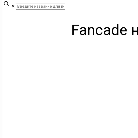
✕
Fancade 