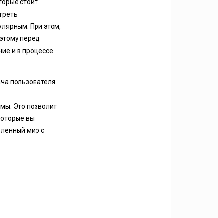
торые стоит
треть.
улярным. При этом,
оэтому перед
ние и в процессе
ача пользователя
юмы. Это позволит
которые вы
вленный мир с