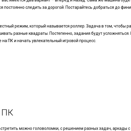
У вас имеется два вариант – вперед и назад. Сама же машина буде
ся постоянно следить за дорогой. Постарайтесь добраться до фин
естный режим, который называется роллер. Задача в том, чтобы р
ивать разные квадраты. Постепенно, задания будут усложняться. 
 на ПК и начать увлекательный игровой процесс.
 ПК
 Встретить можно головоломки, с решением разных задач, аркады 