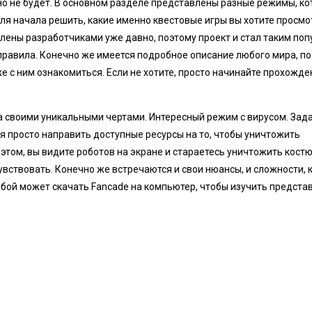
о не будет. В основном разделе представлены разные режимы, ко
ля начала решить, какие именно квестовые игры вы хотите просмо
ены разработчиками уже давно, поэтому проект и стал таким поп
правила. Конечно же имеется подробное описание любого мира, п
е с ним ознакомиться. Если не хотите, просто начинайте прохожде
 своими уникальными чертами. Интересный режим с вирусом. Зад
я просто направить доступные ресурсы на то, чтобы уничтожить
этом, вы видите роботов на экране и стараетесь уничтожить кост
вствовать. Конечно же встречаются и свои нюансы, и сложности, 
юбой может скачать Fancade на компьютер, чтобы изучить предста