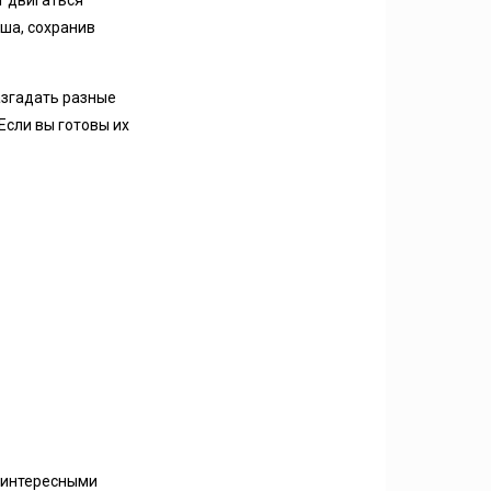
т двигаться
иша, сохранив
азгадать разные
Если вы готовы их
с интересными