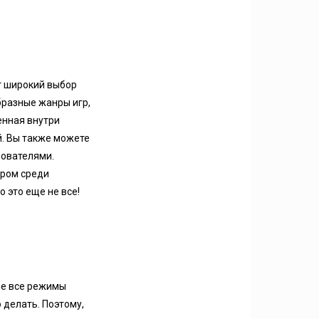
т широкий выбор
бразные жанры игр,
енная внутри
й. Вы также можете
зователями.
ором среди
 это еще не все!
еле все режимы
 делать. Поэтому,