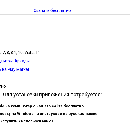
Скачать бесплатно
7, 8, 8.1, 10, Vista, 11
д игры
,
Аркады
 на Play Market
тно
Для установки приложения потребуется:
de на компьютер с нашего сайта бесплатно;
новку на Windows по инструкции на русском языке;
риступить к использованию!