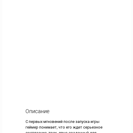
Описание
С первых мгновений после запуска игры
геймер понимает, что его ждет серьезное
состязание, трек, явно созданный для