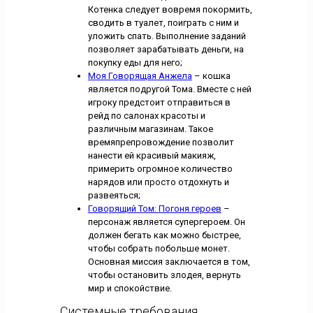
Котенка следует вовремя покормить,
сводить в туалет, поиграть с ним и
уложить спать. Выполнение заданий
позволяет зарабатывать деньги, на
покупку еды для него;
Моя Говорящая Анжела
– кошка
является подругой Тома. Вместе с ней
игроку предстоит отправиться в
рейд по салонах красоты и
различным магазинам. Такое
времяпрепровождение позволит
нанести ей красивый макияж,
примерить огромное количество
нарядов или просто отдохнуть и
развеяться;
Говорящий Том: Погоня героев
–
персонаж является супергероем. Он
должен бегать как можно быстрее,
чтобы собрать побольше монет.
Основная миссия заключается в том,
чтобы остановить злодея, вернуть
мир и спокойствие.
Системные требования