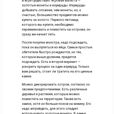
В игре существует игровая валюта —
золотые монеты и изумруды. Изумруды
добывать сложнее, чем монеты, но, к
счастью, большинство предметов можно
купить за золото. Первого питомца,
которого вы купите, необходимо
переименовать и поместить на острове, он
сразу же начнет петь.
После покупки монстра, надо подождать,
пока он вылупиться из яйца. Самые простые
обитатели быстро рождаются, но тех,
которые выше уровнем, придется
подождать. Есть и второй вариант —
ускорить процесс за один изумруд. Только
вам решать, стоит ли тратить на это ценные
камни.
Можно декорировать остров, согласно со
своими предпочтениями. Есть различные
деревья и растения, которые можно
поместить на территории. Также есть
замок, хотя он больше похож на хижину. Его
надо апгрейдить, для этого следует
использовать золотые монеты. В замке