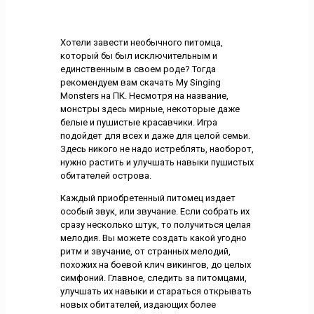
Хотели завести необычного питомца,
который бы был исключительным и
единственным в своем роде? Тогда
рекомендуем вам скачать My Singing
Monsters на ПК. Несмотря на название,
монстры здесь мирные, некоторые даже
белые и пушистые красавчики. Игра
подойдет для всех и даже для целой семьи.
Здесь никого не надо истреблять, наоборот,
нужно растить и улучшать навыки пушистых
обитателей острова.
Каждый приобретенный питомец издает
особый звук, или звучание. Если собрать их
сразу несколько штук, то получиться целая
мелодия. Вы можете создать какой угодно
ритм и звучание, от странных мелодий,
похожих на боевой клич викингов, до целых
симфоний. Главное, следить за питомцами,
улучшать их навыки и стараться открывать
новых обитателей, издающих более