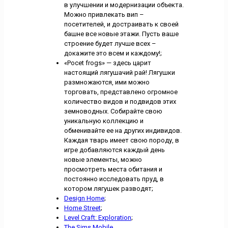
в улучшении и модернизации объекта.
Можно привлекать вип –
посетителей, и достраивать к своей
башне все новые этажи. Пусть ваше
строение будет лучше всех –
докажите это всем и каждому!;
«Pocet frogs» — здесь царит
настоящий лягушачий рай! Лягушки
размножаются, ими можно
торговать, представлено огромное
количество видов и подвидов этих
земноводных. Собирайте свою
уникальную коллекцию и
обменивайте ее на других индивидов.
Каждая тварь имеет свою породу, в
игре добавляются каждый день
новые элементы, можно
просмотреть места обитания и
постоянно исследовать пруд, в
котором лягушек разводят;
Design Home
;
Home Street
;
Level Craft: Exploration
;
The Sims Mobile
.