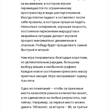
на выживание, в котором игроки
перемещаются по ограниченному
пространству в виде шестиугольников.
Иногда плитки падают и оставляют после
себя провалы, в которые лучше не падать.
Несколько соперников, хорошая скорость,
постоянное пересечение маршрутов и
аварийные ситуации делают игровой
процесс максимально динамичным и
опасным. Победу будет праздновать самый
быстрый и хитрый.
Нам игра понравилась благодаря коротким,
но увлекательным раундам, большому
выбору машин и необычной графике.
Каждое новое состязание приносило массу
приятных эмоций. Игра заслуживает оценку
4 из пяти.
Одно из пожеланий – чтобы за призовые
места начисляли разное количество монет,
а не одинаковое за любые результаты, как
сейчас. Например, за первое место можно
давать 100 монет, за второе – 80, за третье