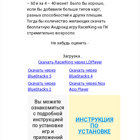
– 60 и за 4 – 40 монет. Было бы хорошо,
если бы добавили больше типов карт,
разных способностей и других плюшек.
Тогда бы количество желающих скачать
бесплатную Андроид игру RacerKing на ПК
стремительно возросло.
Не забудь оценить -
Загрузка...
Скачать RacerKing через LDPlayer
Скачать через
Скачать через
BlueStacks 5
BlueStacks 4
Скачать через
Скачать через Nox
BlueStacks 2
App Player
Вы можете
ознакомиться
с подробной
ИНСТРУКЦИЯ
инструкцией
ПО
по установке
УСТАНОВКЕ
игр и
приложений