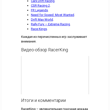
Carx Drift Racing
.
CSR Racing 2
.
FR Legends
.
Need for Speed: Most Wanted
.
Drift Max World
.
Rally Fury — Extreme Racing
.
Race Kings
.
Каждая из перечисленных игр заслуживает
внимания.
Видео-обзор RacerKing
Итоги и комментарии
RacerKing – увлекательная гоночная аркада